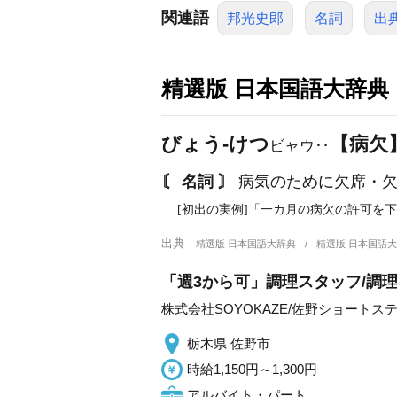
関連語
邦光史郎
名詞
出
精選版 日本国語大辞典
びょう‐けつ
【病欠
ビャウ‥
〘 名詞 〙
病気のために欠席・欠
[初出の実例]「一カ月の病欠の許可を下
出典
精選版 日本国語大辞典
精選版 日本国語
「週3から可」調理スタッフ/調理
株式会社SOYOKAZE/佐野ショートス
栃木県 佐野市
時給1,150円～1,300円
アルバイト・パート