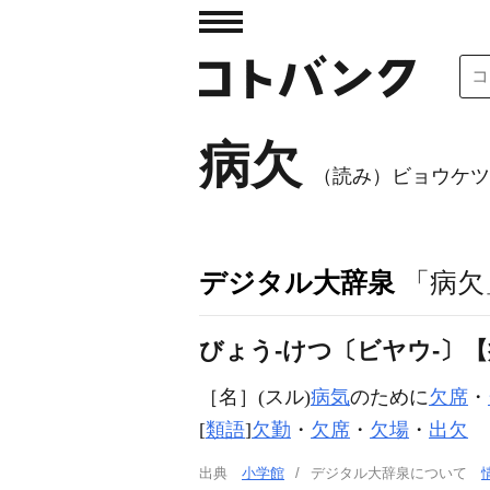
病欠
（読み）ビョウケツ
デジタル大辞泉
「病欠
びょう‐けつ〔ビヤウ‐〕
［名］
(スル)
病気
のために
欠席
・
[
類語
]
欠勤
・
欠席
・
欠場
・
出欠
出典
小学館
デジタル大辞泉について