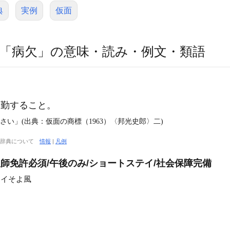
典
実例
仮面
「病欠」の意味・読み・例文・類語
】
勤すること。
さい」(出典：仮面の商標（1963）〈邦光史郎〉二)
大辞典について
情報
|
凡例
師免許必須/午後のみ/ショートステイ/社会保障完備
テイそよ風