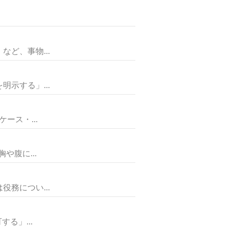
ど、事物...
示する」...
ス・...
腹に...
務につい...
る」...