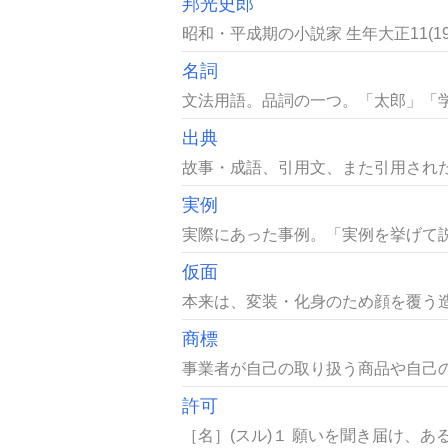
邦光史郎
昭和・平成期の小説家 生年大正11(1922
名詞
文法用語。品詞の一つ。「太郎」「学
出典
故事・成語、引用文、また引用された
実例
実際にあった事例。「実例を挙げて説
仮面
本来は、変装・化身のため顔を覆う造
商標
事業者が自己の取り扱う商品や自己の
許可
［名］(スル)１ 願いを聞き届け、あ