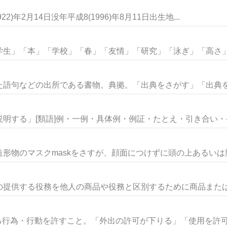
)年2月14日没年平成8(1996)年8月11日出生地...
生」「本」「学校」「春」「友情」「研究」「泳ぎ」「高さ」な
語句などの出所である書物。典拠。「出典をさがす」「出典を明
明する」[類語]例・一例・具体例・例証・たとえ・引き合い・ケー
形物のマスクmaskをさすが、顔面につけずに頭の上あるいは胸や
提供する役務を他人の商品や役務と区別するために商品または役
る行為・行動を許すこと。「外出の許可が下りる」「使用を許可す