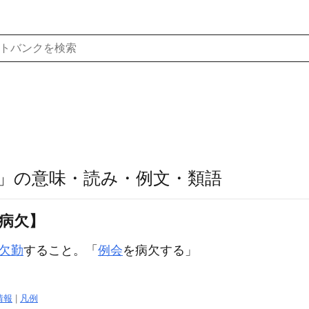
」の意味・読み・例文・類語
【病欠】
欠勤
すること。「
例会
を
病欠
する」
情報
|
凡例