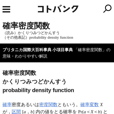
確率密度関数
（読み）かくりつみつどかんすう
（その他表記）probability density function
ブリタニカ国際大百科事典 小項目事典
「確率密度関数」の
意味・わかりやすい解説
確率密度関数
かくりつみつどかんすう
probability density function
確率
密度あるいは
密度関数
ともいう。
確率変数
X
が，
区間
[
a
，
b
] 内の値をとる確率を Pr(
a
＜
X
＜
b
) と