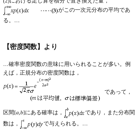
(2)における足し算を積分で置き換えた量，
がこの一次元分布の平均であ
る。…
【密度関数】より
…確率密度関数の意味に用いられることが多い。例
えば，正規分布の密度関数は，
であって，
区間[
a
,
b
]にある確率は，
であり，また分布関
数は，
で与えられる。…