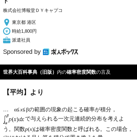
ト
株式会社博報堂ＤＹキャプコ
東京都 港区
時給1,800円
派遣社員
Sponsored by
世界大百科事典（旧版）
内の
確率密度関数
の言及
【平均】より
… α≦
x
≦βの範囲の現象の起こる確率が積分，
で与えられる一次元連続的分布を考えよ
う。関数
p
(
x
)は確率密度関数と呼ばれる。この場合，