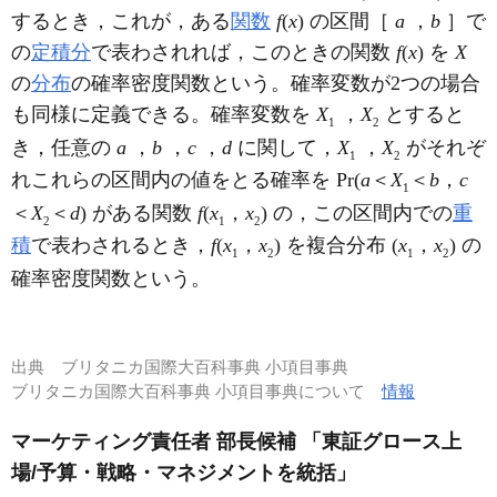
するとき，これが，ある
関数
f
(
x
) の区間［
a
，
b
］で
の
定積分
で表わされれば，このときの関数
f
(
x
) を
X
の
分布
の確率密度関数という。確率変数が2つの場合
も同様に定義できる。確率変数を
X
，
X
とすると
1
2
き，任意の
a
，
b
，
c
，
d
に関して，
X
，
X
がそれぞ
1
2
れこれらの区間内の値をとる確率を Pr(
a
＜
X
＜
b
，
c
1
＜
X
＜
d
) がある関数
f
(
x
，
x
) の，この区間内での
重
2
1
2
積
で表わされるとき，
f
(
x
，
x
) を複合分布 (
x
，
x
) の
1
2
1
2
確率密度関数という。
出典
ブリタニカ国際大百科事典 小項目事典
ブリタニカ国際大百科事典 小項目事典について
情報
マーケティング責任者 部長候補 「東証グロース上
場/予算・戦略・マネジメントを統括」