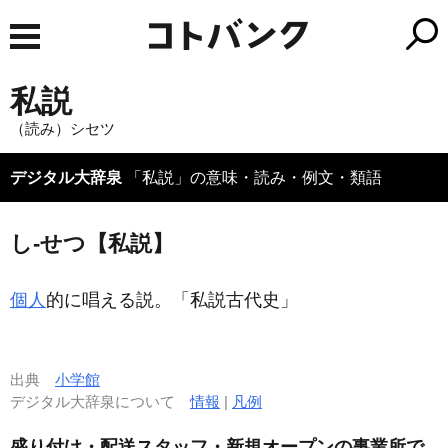
私説
（読み）シセツ
デジタル大辞泉
「私説」の意味・読み・例文・類語
し‐せつ【私説】
個人
的に唱える説。「
私説
古代史」
出典
小学館
デジタル大辞泉について
情報
|
凡例
盛り付け・配送スタッフ・新規オープンの事業所で