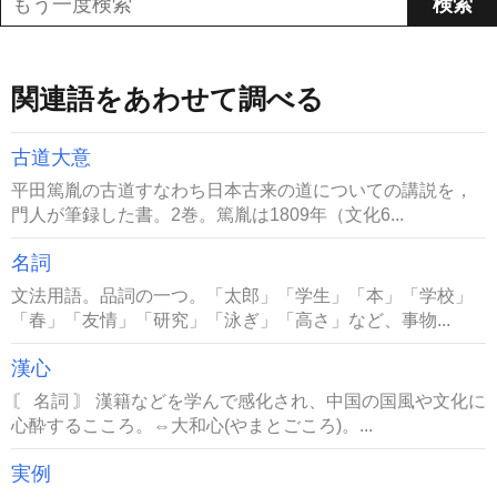
関連語をあわせて調べる
古道大意
平田篤胤の古道すなわち日本古来の道についての講説を，
門人が筆録した書。2巻。篤胤は1809年（文化6...
名詞
文法用語。品詞の一つ。「太郎」「学生」「本」「学校」
「春」「友情」「研究」「泳ぎ」「高さ」など、事物...
漢心
〘 名詞 〙 漢籍などを学んで感化され、中国の国風や文化に
心酔するこころ。⇔大和心(やまとごころ)。...
実例