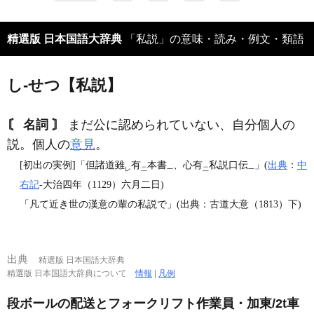
精選版 日本国語大辞典
「私説」の意味・読み・例文・類語
し‐せつ【私説】
〘 名詞 〙
まだ公に認められていない、自分個人の
説。個人の
意見
。
[初出の実例]「但諸道雖
有
本書
、心有
私説口伝
」(
出典
：
中
レ
二
一
二
一
右記
‐大治四年（1129）六月二日)
「凡て近き世の漢意の輩の私説で」(出典：古道大意（1813）下)
出典
精選版 日本国語大辞典
精選版 日本国語大辞典について
情報
|
凡例
段ボールの配送とフォークリフト作業員・加東/2t車