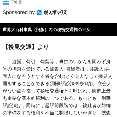
正社員
Sponsored by
世界大百科事典（旧版）
内の
秘密交通権
の言及
【接見交通】より
… 逮捕，勾引，勾留等，事由のいかんを問わず身
体の拘束を受けている被告人･被疑者は，
弁護人
(弁
護人になろうとする者を含む)と立会人なしで接見交
通をすることができる(刑事訴訟法39条1項)。立会人
がない点を指して秘密交通権とも呼ばれ，防御上最
も重要な基本的権利の一つである。もっとも，刑事
訴訟法は，同時に，起訴前段階では，被疑者が防御
の準備をする権利を不当に制限しないかぎり，捜査