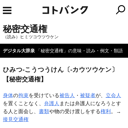
秘密交通権
（読み）ヒミツコウツウケン
デジタル大辞泉
「秘密交通権」の意味・読み・例文・類語
ひみつ‐こうつうけん〔‐カウツウケン〕
【秘密交通権】
身体
の
拘束
を受けている
被告人
・
被疑者
が、
立会人
を置くことなく、
弁護人
または弁護人になろうとす
る人と面会し、
書類
や物の受け渡しをする
権利
。→
接見交通権