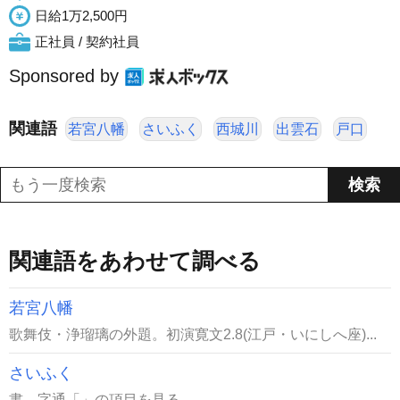
日給1万2,500円
正社員 / 契約社員
Sponsored by
関連語
若宮八幡
さいふく
西城川
出雲石
戸口
関連語をあわせて調べる
若宮八幡
歌舞伎・浄瑠璃の外題。初演寛文2.8(江戸・いにしへ座)...
さいふく
書。字通「」の項目を見る。...