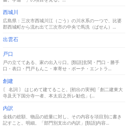
西城川
広島県：三次市西城川江（ごう）の川水系の一つで、比婆
郡西城町から流れ出て三次市の中央で馬洗（ばせん）...
出雲石
戸口
戸の立ててある、家の出入り口。[類語]玄関・門口・勝手
口・表口・門戸もんこ・車寄せ・ポーチ・エントラ...
創建
〘 名詞 〙 はじめて建てること。[初出の実例]「創二建東大
寺及天下国分寺一者、本太后之所レ勧也」(...
内訳
金銭の総額、物品の総量に対し、その内容を項目別に書き
記すこと。明細。「部門別支出の内訳」[類語]内容...