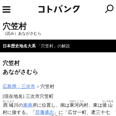
穴笠村
（読み）あながさむら
日本歴史地名大系
「穴笠村」の解説
穴笠村
あながさむら
広島県：三次市
穴笠村
[現在地名]
三次市穴笠町
さいじよう
ひがしこうち
うしろやま
西城
川の
東南
岸に位置し、南は
東河内
村、東は
後山
村に接する。「
芸藩通志
」に「広廿一町、袤三十七