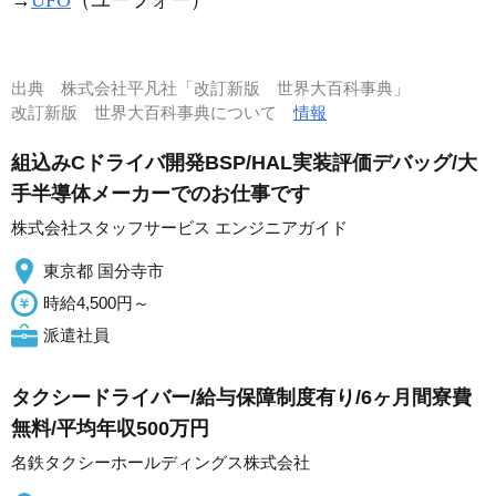
→
UFO
（ユーフォー）
出典
株式会社平凡社「改訂新版 世界大百科事典」
改訂新版 世界大百科事典について
情報
組込みCドライバ開発BSP/HAL実装評価デバッグ/大
手半導体メーカーでのお仕事です
株式会社スタッフサービス エンジニアガイド
東京都 国分寺市
時給4,500円～
派遣社員
タクシードライバー/給与保障制度有り/6ヶ月間寮費
無料/平均年収500万円
名鉄タクシーホールディングス株式会社