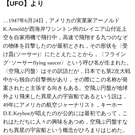
【UFO】より
…1947年6月24日，アメリカの実業家アーノルド
K.Arnoldが西海岸ワシントン州のレイニア山付近上
空を自家用機で飛行中，高速で飛翔する九つのなぞ
の物体を目撃したのが最初とされ，その形状を〈受
け皿(ソーサー)〉にたとえたことから，〈フライン
グ･ソーサーflying saucer〉という呼び名が生まれた。
〈空飛ぶ円盤〉はその訳語だが，日本でも第2次大戦
中から独自の目撃例があり，その際にこの名称が発
案されたと主張する向きもある。空飛ぶ円盤が地球
外より飛来した異星人の宇宙船であるという説は，
49年にアメリカの航空ジャーナリスト，キーホー
D.E.Keyhoeが唱えたのが公的には最初であって，こ
れはただちに人々の興味をあつめ，空飛ぶ円盤すな
わち異星の宇宙船という概念がひろまりはじめた。