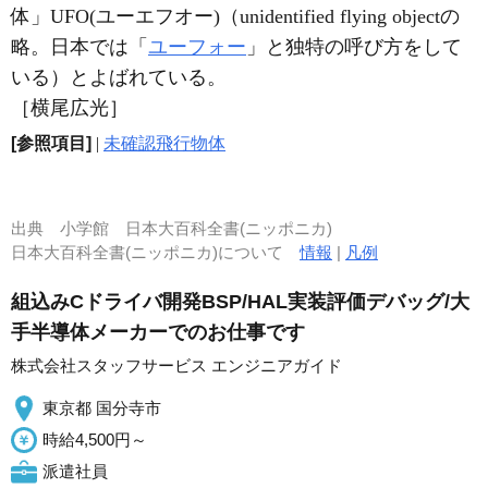
体」UFO(ユーエフオー)（unidentified flying objectの
略。日本では「
ユーフォー
」と独特の呼び方をして
いる）とよばれている。
［横尾広光］
[参照項目]
|
未確認飛行物体
出典
小学館 日本大百科全書(ニッポニカ)
日本大百科全書(ニッポニカ)について
情報
|
凡例
組込みCドライバ開発BSP/HAL実装評価デバッグ/大
手半導体メーカーでのお仕事です
株式会社スタッフサービス エンジニアガイド
東京都 国分寺市
時給4,500円～
派遣社員