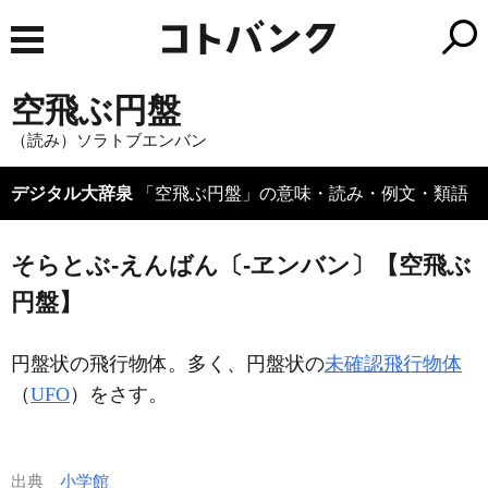
空飛ぶ円盤
（読み）ソラトブエンバン
デジタル大辞泉
「空飛ぶ円盤」の意味・読み・例文・類語
そらとぶ‐えんばん〔‐ヱンバン〕【空飛ぶ
円盤】
円盤状の飛行物体。多く、円盤状の
未確認飛行物体
（
UFO
）をさす。
出典
小学館