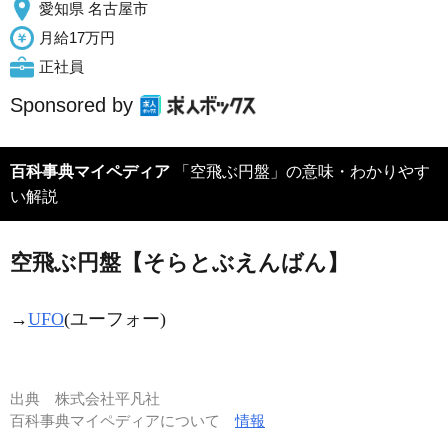
愛知県 名古屋市
月給17万円
正社員
Sponsored by
百科事典マイペディア
「空飛ぶ円盤」の意味・わかりやす
い解説
空飛ぶ円盤【そらとぶえんばん】
→
UFO
(ユーフォー)
出典
株式会社平凡社
百科事典マイペディアについて
情報