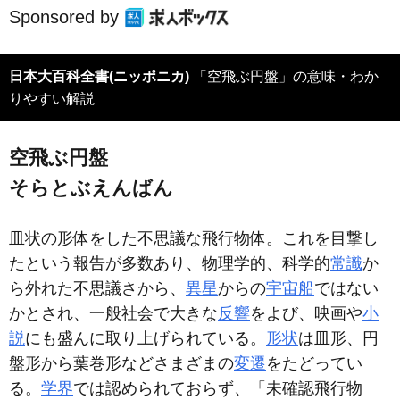
Sponsored by
日本大百科全書(ニッポニカ)
「空飛ぶ円盤」の意味・わか
りやすい解説
空飛ぶ円盤
そらとぶえんばん
皿状の形体をした不思議な飛行物体。これを目撃し
たという報告が多数あり、物理学的、科学的
常識
か
ら外れた不思議さから、
異星
からの
宇宙船
ではない
かとされ、一般社会で大きな
反響
をよび、映画や
小
説
にも盛んに取り上げられている。
形状
は皿形、円
盤形から葉巻形などさまざまの
変遷
をたどってい
る。
学界
では認められておらず、「未確認飛行物