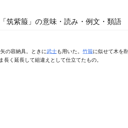
「筑紫箙」の意味・読み・例文・類語
た矢の容納具。ときに
武士
も用いた。
竹箙
に似せて木を
ま長く延長して組違えとして仕立てたもの。