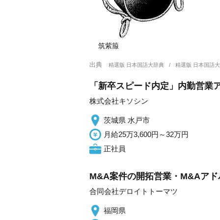
筑紫箙
出典
精選版 日本国語大辞典
精選版 日本国語
「新卒スピード内定」内勤営業ア
株式会社キソシン
茨城県 水戸市
月給25万3,600円～32万円
正社員
M&A案件の開拓営業・M&Aア
合同会社デロイトトーマツ
福岡県