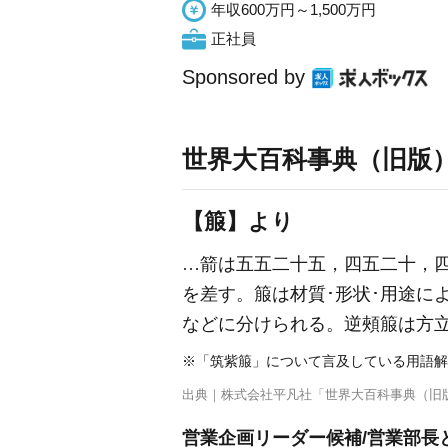
年収600万円～1,500万円
正社員
Sponsored by
世界大百科事典（旧版
【箙】より
…箭は五五二十五，四五二十，四
を差す。箙は材質･形状･用途に
などに分けられる。逆頰箙は方
※「筑紫箙」について言及している用語解
出典｜
株式会社平凡社「世界大百科事典（旧
営業企画リーダー候補/営業部長