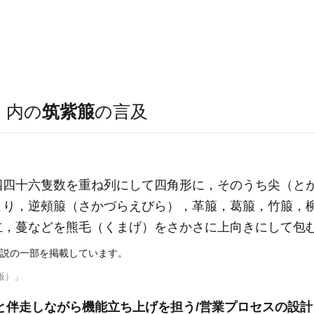
）
内の
筑紫箙
の言及
四十六隻数を重ね列にして四角形に，そのうち尖（とが
より，逆頰箙（さかづらえびら），革箙，葛箙，竹箙，
立，蔓などを熊毛（くまげ）をさかさに上向きにして包
説の一部を掲載しています。
版）」
と伴走しながら機能立ち上げを担う/営業プロセスの設