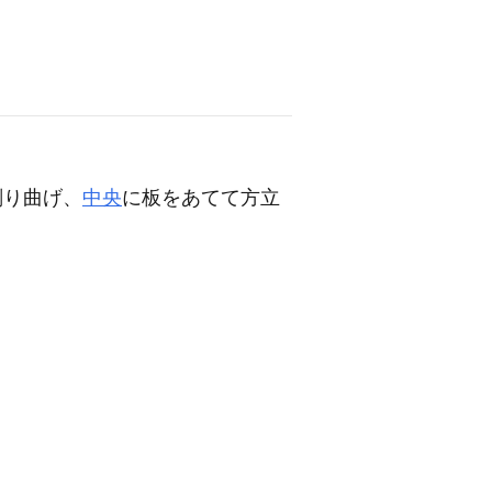
削り曲げ、
中央
に板をあてて方立