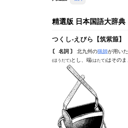
精選版 日本国語大辞典
つくし‐えびら【筑紫箙】
〘 名詞 〙
北九州の
猟師
が用い
とし、端
はそのま
(ほうだて)
(はたて)