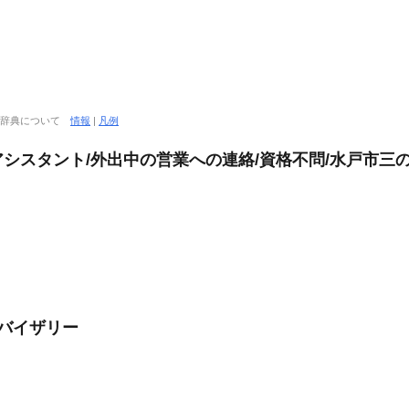
大辞典について
情報
|
凡例
シスタント/外出中の営業への連絡/資格不問/水戸市三の
ドバイザリー