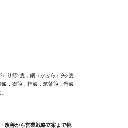
）り箭2隻，鏑（かぶら）矢2隻
柳箙，塗箙，指箙，筑紫箙，狩箙
む。…
計・改善から営業戦略立案まで挑