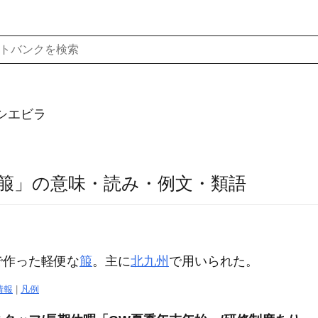
シエビラ
箙」の意味・読み・例文・類語
】
で作った軽便な
箙
。主に
北九州
で用いられた。
情報
|
凡例