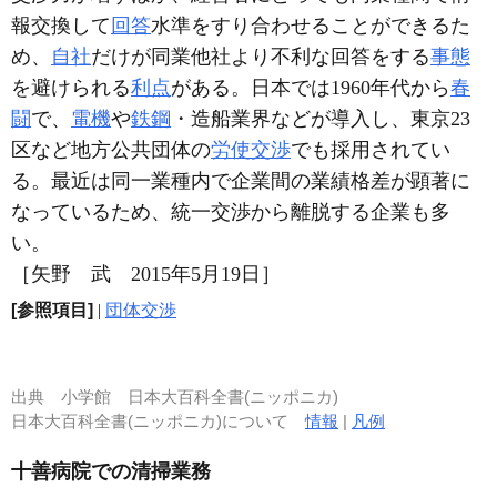
報交換して
回答
水準をすり合わせることができるた
め、
自社
だけが同業他社より不利な回答をする
事態
を避けられる
利点
がある。日本では1960年代から
春
闘
で、
電機
や
鉄鋼
・造船業界などが導入し、東京23
区など地方公共団体の
労使交渉
でも採用されてい
る。最近は同一業種内で企業間の業績格差が顕著に
なっているため、統一交渉から離脱する企業も多
い。
［矢野 武 2015年5月19日］
[参照項目]
|
団体交渉
出典
小学館 日本大百科全書(ニッポニカ)
日本大百科全書(ニッポニカ)について
情報
|
凡例
十善病院での清掃業務