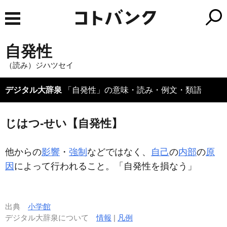
自発性
（読み）ジハツセイ
デジタル大辞泉
「自発性」の意味・読み・例文・類語
じはつ‐せい【自発性】
他からの
影響
・
強制
などではなく、
自己
の
内部
の
原
因
によって行われること。「
自発性
を損なう」
出典
小学館
デジタル大辞泉について
情報
|
凡例