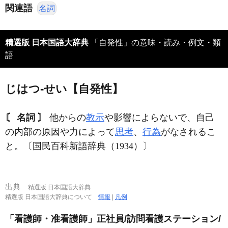
関連語
名詞
精選版 日本国語大辞典
「自発性」の意味・読み・例文・類
語
じはつ‐せい【自発性】
〘 名詞 〙
他からの
教示
や影響によらないで、自己
の内部の原因や力によって
思考
、
行為
がなされるこ
と。〔国民百科新語辞典（1934）〕
出典
精選版 日本国語大辞典
精選版 日本国語大辞典について
情報
|
凡例
「看護師・准看護師」正社員/訪問看護ステーション/