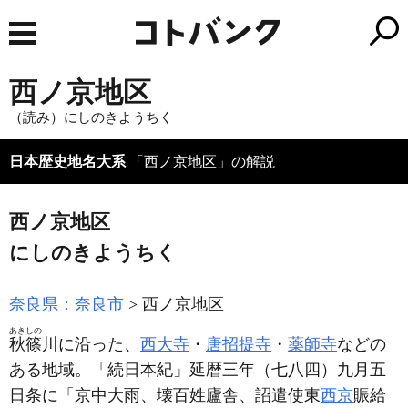
西ノ京地区
（読み）にしのきようちく
日本歴史地名大系
「西ノ京地区」の解説
西ノ京地区
にしのきようちく
奈良県：奈良市
西ノ京地区
あきしの
秋篠
川に沿った、
西大寺
・
唐招提寺
・
薬師寺
などの
ある地域。「続日本紀」延暦三年
（七八四）
九月五
日条に「京中大雨、壊百姓廬舎、詔遣使東
西京
賑給