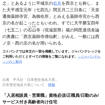
之」とあるように平城京の
右京
を西京とも称し、ま
た天平感宝元年
（七四九）
閏五月二三日条に「天皇
遷御薬師寺宮、為御在所」とみえる薬師寺宮から西
京の名が起こったともいわれ、すでに天平勝宝四年
いしやま
（七五二）
の
石山
寺
（現滋賀県）
蔵の阿毘達倶舎論
の奥書に「西京薬師寺僧仙釈」がみえ、一般には西
ノ京・西の京の名が用いられる。
コトバンクでは本文の一部を掲載しています。ジャパンナレッジを
ご利用いただくとすべての情報をご覧になれます。
→ジャパンナレ
ッジのご案内
出典
平凡社「日本歴史地名大系」
日本歴史地名大系について
情報
「入居相談員・営業職」資格必須/正職員/日勤のみ/
サービス付き高齢者向け住宅