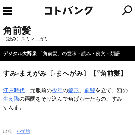
角前髪
（読み）スミマエガミ
デジタル大辞泉
「角前髪」の意味・読み・例文・類語
▽
すみ‐まえがみ〔‐まへがみ〕【
角前髪】
江戸時代
、元服前の
少年
の
髪形
。
前髪
を立て、額の
生え際
の両隅をそり込んで角ばらせたもの。すみ。
すんま。
出典
小学館