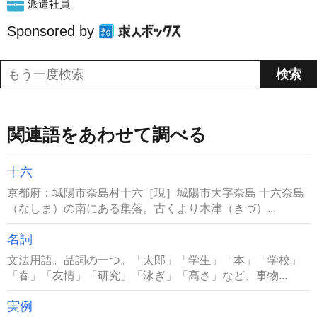
派遣社員
Sponsored by
関連語をあわせて調べる
十六
京都府：城陽市奈島村十六［現］城陽市大字奈島 十六奈島
（なしま）の南にある集落。古くより木津（きづ）...
名詞
文法用語。品詞の一つ。「太郎」「学生」「本」「学校」
「春」「友情」「研究」「泳ぎ」「高さ」など、事物...
実例