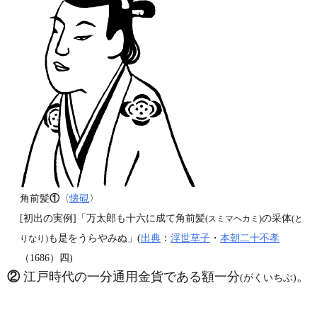
角前髪
①
〈
懐硯
〉
[初出の実例]「万太郎も十六に成て角前髪
の采体
(スミマヘカミ)
(と
も是をうらやみぬ」(
出典
：
浮世草子
・
本朝二十不孝
りなり)
（1686）四)
②
江戸時代の一分通用金貨である額一分
。
(がくいちぶ)