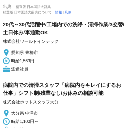
出典
精選版 日本国語大辞典
精選版 日本国語大辞典について
情報
|
凡例
20代～30代活躍中/工場内での洗浄・清掃作業/3交替/
土日休み/車通勤OK
株式会社ワールドインテック
愛知県 豊橋市
時給1,563円
派遣社員
病院内での清掃スタッフ「病院内をキレイにするお
仕事」シフト制/残業なし/お休みの相談可能
株式会社ホットスタッフ大分
大分県 中津市
時給1,100円～