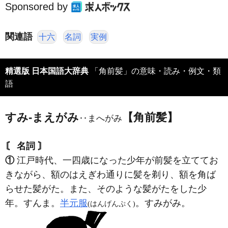
Sponsored by
関連語
十六
名詞
実例
精選版 日本国語大辞典
「角前髪」の意味・読み・例文・類
語
すみ‐まえがみ
【角前髪】
‥まへがみ
〘 名詞 〙
①
江戸時代、一四歳になった少年が前髪を立ててお
きながら、額のはえぎわ通りに髪を剃り、額を角ば
らせた髪がた。また、そのような髪がたをした少
年。すんま。
半元服
。すみがみ。
(はんげんぷく)