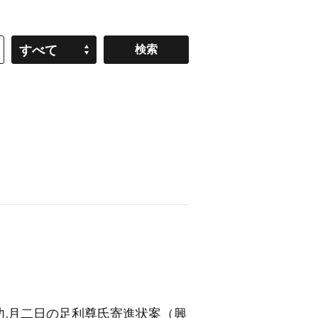
すべて
九月二日の足利尊氏寄進状案
（興