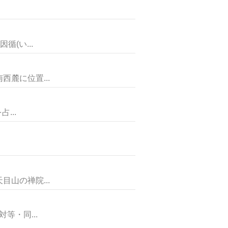
(い...
麓に位置...
...
山の禅院...
・同...