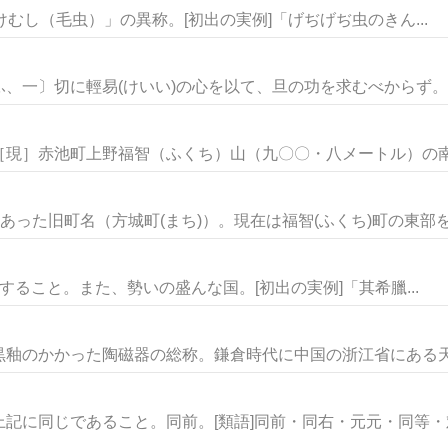
 「けむし（毛虫）」の異称。[初出の実例]「げぢげぢ虫のきん...
一〕切に輕易(けいい)の心を以て、旦の功を求むべからず。因循
現］赤池町上野福智（ふくち）山（九〇〇・八メートル）の南西
あった旧町名（方城町(まち)）。現在は福智(ふくち)町の東部を占
かんにすること。また、勢いの盛んな国。[初出の実例]「其希臘...
釉のかかった陶磁器の総称。鎌倉時代に中国の浙江省にある天目
記に同じであること。同前。[類語]同前・同右・元元・同等・対等