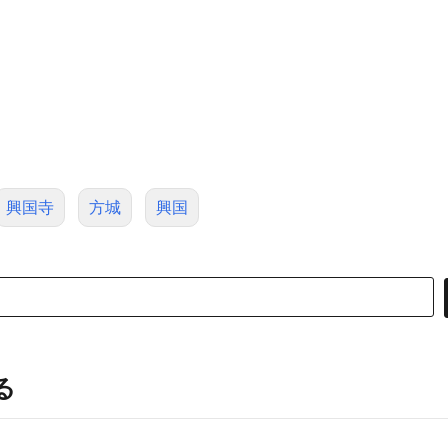
興国寺
方城
興国
る