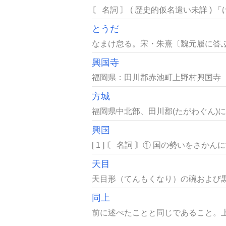
〘 名詞 〙 ( 歴史的仮名遣い未詳 )
とうだ
なまけ怠る。宋・朱熹〔魏元履に答ふ、
興国寺
福岡県：田川郡赤池町上野村興国寺［
方城
福岡県中北部、田川郡(たがわぐん)に
興国
[ 1 ] 〘 名詞 〙① 国の勢いをさ
天目
天目形（てんもくなり）の碗および黒
同上
前に述べたことと同じであること。上