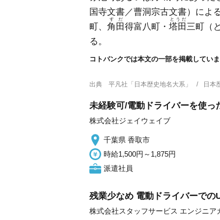
国寺文書／曹洞宗古文書）
によ
すだ
とうだ
町、
角田
得富八町・
塔田
三町
（
る。
コトバンクでは本文の一部を掲載していま
出典
平凡社「日本歴史地名大系」
日本
未経験可/電動ドライバーを使っ
株式会社ジェイウェイブ
千葉県 香取市
時給1,500円～1,875円
派遣社員
残業少なめ 電動ドライバーでのU
株式会社スタッフサービス エンジニア