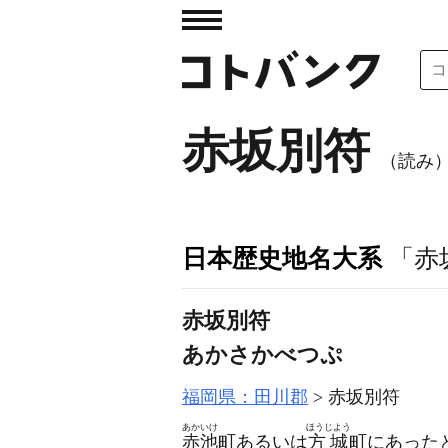
赤坂別符
（読み
日本歴史地名大系
「赤
赤坂別符
あかさかべつぷ
福岡県：田川郡
赤坂別符
あかいけ
ほうじよう
赤池
町あるいは
方城
町にあった