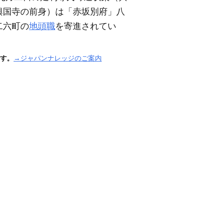
興国寺の前身）
は「赤坂別府」八
二六町の
地頭職
を寄進されてい
す。
→ジャパンナレッジのご案内