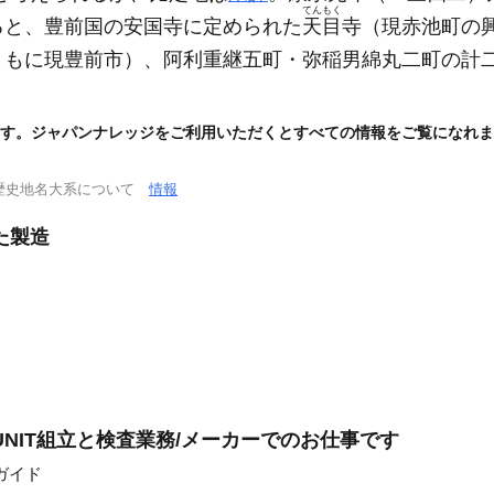
てんもく
ると、豊前国の安国寺に定められた
天目
寺
（現赤池町の
ともに現豊前市）
、阿利重継五町・弥稲男綿丸二町の計
す。ジャパンナレッジをご利用いただくとすべての情報をご覧になれま
歴史地名大系について
情報
た製造
NIT組立と検査業務/メーカーでのお仕事です
ガイド