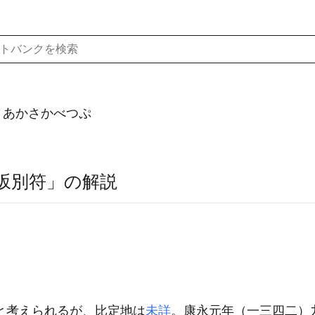
）あかさかべつぷ
坂別符」の解説
と考えられるが、比定地は
未詳
。康永元年
（一三四二）