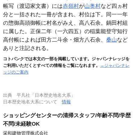
帳写
（渡辺家文書）
には
赤嶺村
が
山奥村
など四ヵ村
分と一括された一冊が含まれ、村位は下。同一一年
の惣御高頭御帳に村名がみえ、高八石余。鍋田村組
に属した。正保二年
（一六四五）
の稲葉能登守知行
高付帳によれば田方二斗余・畑方八石余、
桑山
など
ありと注記される。
コトバンクでは本文の一部を掲載しています。ジャパンナレッジを
ご利用いただくとすべての情報をご覧になれます。
→ジャパンナレ
ッジのご案内
出典
平凡社「日本歴史地名大系」
日本歴史地名大系について
情報
ショッピングセンターの清掃スタッフ/年齢不問/学歴
不問/未経験OK
栄和建物管理株式会社