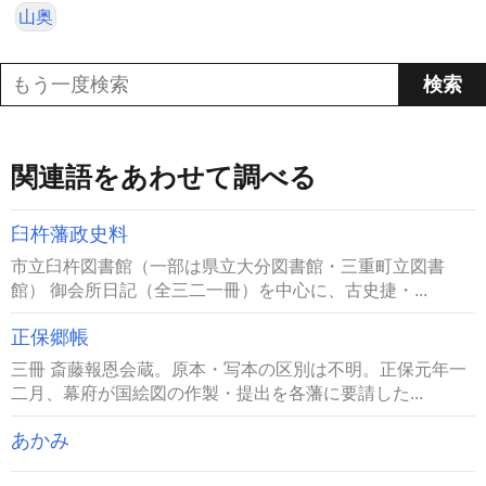
山奥
関連語をあわせて調べる
臼杵藩政史料
市立臼杵図書館（一部は県立大分図書館・三重町立図書
館） 御会所日記（全三二一冊）を中心に、古史捷・...
正保郷帳
三冊 斎藤報恩会蔵。原本・写本の区別は不明。正保元年一
二月、幕府が国絵図の作製・提出を各藩に要請した...
あかみ