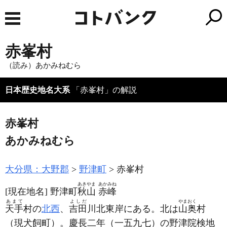
赤峯村
（読み）あかみねむら
日本歴史地名大系
「赤峯村」の解説
赤峯村
あかみねむら
大分県：大野郡
野津町
赤峯村
あきやま
あかみね
[現在地名]
野津町
秋山
赤峰
あまて
よしだ
やまおく
天手
村の
北西
、
吉田
川北東岸にある。北は
山奥
村
（現犬飼町）
。慶長二年
（一五九七）
の野津院検地