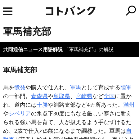
軍馬補充部
共同通信ニュース用語解説
「軍馬補充部」の解説
軍馬補充部
馬を
徴発
や購入で仕入れ、
軍馬
として育成する
陸軍
の一部門。
青森県
や
鳥取県
、
宮崎県
など
全国
に置か
れ、道内には
十勝
や釧路支部など4カ所あった。
満州
や
シベリア
の氷点下30度にもなる厳しい寒さに耐え
られる強い馬を育て、人が扱えるよう手なずけるた
め、2歳で仕入れ5歳になるまで調教した。軍馬は
自