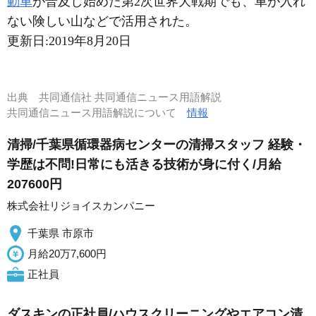
動車
が普及し始めた第2次世界大戦期でも、車が入れ
ない険しい山などで活用された。
更新日:
2019年8月20日
出典
共同通信社 共同通信ニュース用語解説
共同通信ニュース用語解説について
情報
清掃/千葉県循環器病センターの清掃スタッフ 経験・
学歴は不問!日常にも活きる技術が身に付く/月給
207600円
株式会社リジョイスカンパニー
千葉県 市原市
月給20万7,600円
正社員
ダスキンの正社員/ハウスクリーニングやエアコン清