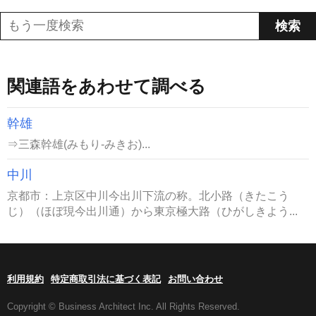
関連語をあわせて調べる
幹雄
⇒三森幹雄(みもり-みきお)...
中川
京都市：上京区中川今出川下流の称。北小路（きたこう
じ）（ほぼ現今出川通）から東京極大路（ひがしきよう...
利用規約
特定商取引法に基づく表記
お問い合わせ
Copyright © Business Architect Inc. All Rights Reserved.