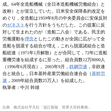
成。64年全造船機械（全日本造船機械労働組合）と
改称）とが並立していた。日米安全保障条約改定を
めぐり，全造船は1959年8月の中央委員会に安保反対
の
ゼネスト
を行う方針をうちだした。この提案に反
対して生まれたのが〈造船二八会〉である。民主的
労働運動を
理念
としたこの動きが全国に広がって全
造船を脱退する組合が増え，これら脱退諸組合と造
船総連（1971年1月解散）とが合同して，72年に造船
重機労連を結成するに至った。組合員数12万8000人
（1996年6月現在）。2003年9月，
鉄鋼労連
，非鉄連
合と統合し，日本基幹産業労働組合連合会（
基幹労
連
，2009年組合員数25万人）を結成した。
執筆者：
中川 幹雄
出典
株式会社平凡社「改訂新版 世界大百科事典」