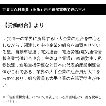
世界大百科事典（旧版）
内の
造船重機労連
の言及
【労働組合】より
…(1)同一の業界に所属する巨大企業の組合を中心と
しながら，関連した中小企業の組合を加盟させてい
る型。
自動車総連
，電気連合，電通労連(電気通信情
報産業労働組合連合，主体は全電通)，
鉄鋼労連
，
私
鉄総連
，
造船重機労連
など日本の代表的産業別連合
体がこれである。業界の大手企業の組合員が大半を
占めており，組合役員も大手企業の在籍専従者が多
い。…
※「造船重機労連」について言及している用語解説の一部を掲載し
ています。