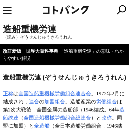
造船重機労連
（読み）ぞうせんじゅうきろうれん
改訂新版 世界大百科事典
「造船重機労連」の意味・わか
りやすい解説
造船重機労連 (ぞうせんじゅうきろうれん)
正称
は
全国造船重機械労働組合連合会
。1972年2月に
結成され，
連合
の
加盟
組合
。造船産業の
労働組合
は
第2次大戦後，全国金属の造船部（1946結成。64年
造
船総連
（
全国造船機械労働組合総連合
）と
改称
。同
盟に加盟）と
全造船
（全日本造船労働組合，1946結