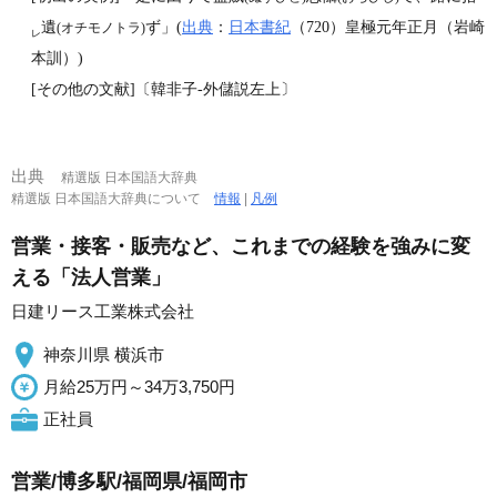
遺
ず」(
出典
：
日本書紀
（720）皇極元年正月（岩崎
(オチモノトラ)
レ
本訓）)
[その他の文献]〔韓非子‐外儲説左上〕
出典
精選版 日本国語大辞典
精選版 日本国語大辞典について
情報
|
凡例
営業・接客・販売など、これまでの経験を強みに変
える「法人営業」
日建リース工業株式会社
神奈川県 横浜市
月給25万円～34万3,750円
正社員
営業/博多駅/福岡県/福岡市