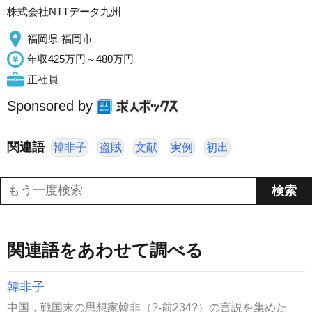
株式会社NTTデータ九州
福岡県 福岡市
年収425万円～480万円
正社員
Sponsored by
関連語
韓非子
盗賊
文献
実例
初出
関連語をあわせて調べる
韓非子
中国，戦国末の思想家韓非（?-前234?）の言説を集めた