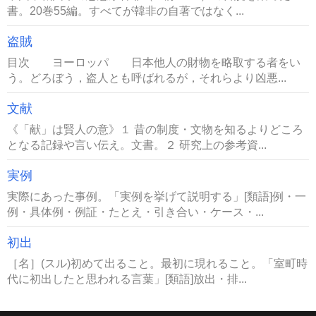
書。20巻55編。すべてが韓非の自著ではなく...
盗賊
目次 ヨーロッパ 日本他人の財物を略取する者をい
う。どろぼう，盗人とも呼ばれるが，それらより凶悪...
文献
《「献」は賢人の意》１ 昔の制度・文物を知るよりどころ
となる記録や言い伝え。文書。２ 研究上の参考資...
実例
実際にあった事例。「実例を挙げて説明する」[類語]例・一
例・具体例・例証・たとえ・引き合い・ケース・...
初出
［名］(スル)初めて出ること。最初に現れること。「室町時
代に初出したと思われる言葉」[類語]放出・排...