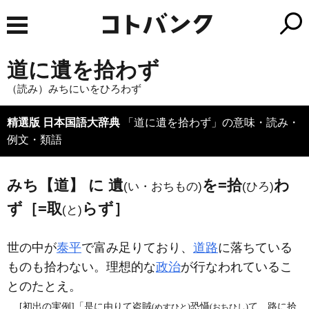
道に遺を拾わず
（読み）みちにいをひろわず
精選版 日本国語大辞典
「道に遺を拾わず」の意味・読み・
例文・類語
みち【道】 に 遺
を=拾
わ
(い・おちもの)
(ひろ)
ず［=取
らず］
(と)
世の中が
泰平
で富み足りており、
道路
に落ちている
ものも拾わない。理想的な
政治
が行なわれているこ
とのたとえ。
[初出の実例]「是に由りて盗賊
恐懾
て、路に拾
(ぬすひと)
(おちひし)