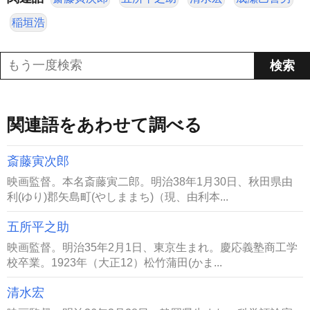
稲垣浩
関連語をあわせて調べる
斎藤寅次郎
映画監督。本名斎藤寅二郎。明治38年1月30日、秋田県由
利(ゆり)郡矢島町(やしままち)（現、由利本...
五所平之助
映画監督。明治35年2月1日、東京生まれ。慶応義塾商工学
校卒業。1923年（大正12）松竹蒲田(かま...
清水宏