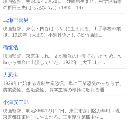
映画監督。明治36年3月28日、静岡県生まれ。科学評論家
の原田三夫(はらだみつお)（1890―197...
成瀬巳喜男
映画監督。東京・四谷(よつや)に生まれる。工手学校卒業
後、1920年（大正9）小道具係として松竹蒲田...
稲垣浩
映画監督。東京生まれ。父が新派の俳優であったため、幼
時から舞台に出演していた。1922年（大正11）...
大恐慌
1929年に始まる過剰生産恐慌。単に工業恐慌のみならず、
農業恐慌、金融恐慌、資本主義の根幹に触れる通...
小津安二郎
映画監督。明治36年12月12日、東京市深川区万年町（現、
東京都江東区）に生まれる。三重県立第四中学...