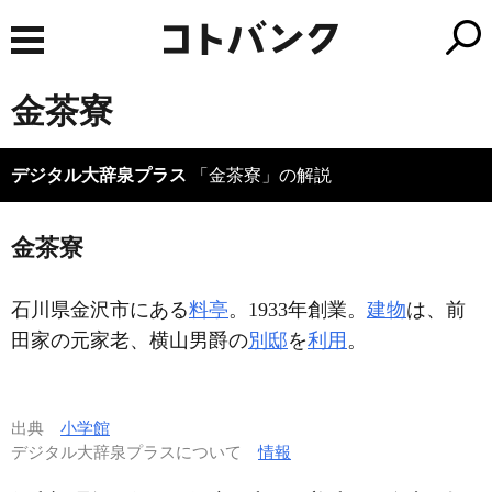
金茶寮
デジタル大辞泉プラス
「金茶寮」の解説
金茶寮
石川県金沢市にある
料亭
。1933年創業。
建物
は、前
田家の元家老、横山男爵の
別邸
を
利用
。
出典
小学館
デジタル大辞泉プラスについて
情報