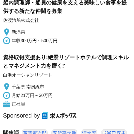
船内調理師・船員の健康を支える美味しい食事を提
供する新たな仲間を募集
佐渡汽船株式会社
新潟県
年収300万円～500万円
資格取得支援あり!絶景リゾートホテルで調理スキル
とマネジメント力を磨く!'
白浜オーシャンリゾート
千葉県 南房総市
月給21万円～30万円
正社員
Sponsored by
関連語
斎藤寅次郎
五所平之助
清水宏
成瀬巳喜男