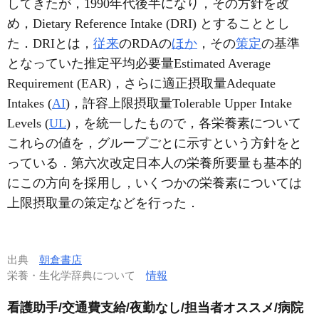
してきたが，1990年代後半になり，その方針を改
め，Dietary Reference Intake (DRI) とすることとし
た．DRIとは，
従来
のRDAの
ほか
，その
策定
の基準
となっていた推定平均必要量Estimated Average
Requirement (EAR)，さらに適正摂取量Adequate
Intakes (
AI
)，許容上限摂取量Tolerable Upper Intake
Levels (
UL
)，を統一したもので，各栄養素について
これらの値を，グループごとに示すという方針をと
っている．第六次改定日本人の栄養所要量も基本的
にこの方向を採用し，いくつかの栄養素については
上限摂取量の策定などを行った．
出典
朝倉書店
栄養・生化学辞典について
情報
看護助手/交通費支給/夜勤なし/担当者オススメ/病院