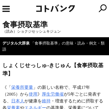
食事摂取基準
（読み）ショクジセッシュキジュン
デジタル大辞泉
「食事摂取基準」の意味・読み・例文・類
語
しょくじせっしゅ‐きじゅん【食事摂取基
準】
《「
栄養所要量
」の新しい名称で、平成17年
（2005）から
使用
》
厚生労働省
が5年ごとに発表す
る、
日本人
が健康を
維持
・増進するために摂取する
各
栄養素
や
エネルギー
の基準量。栄養素について