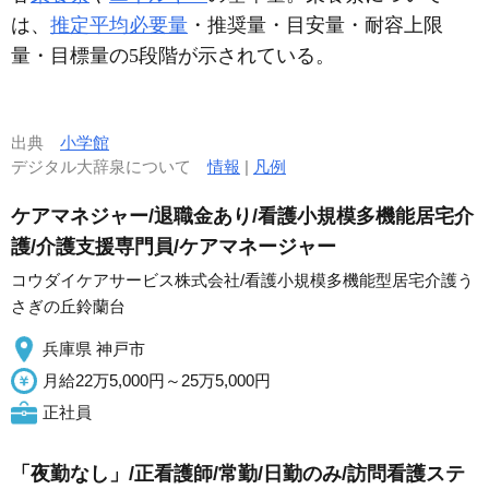
は、
推定平均必要量
・推奨量・目安量・耐容上限
量・目標量の5段階が示されている。
出典
小学館
デジタル大辞泉について
情報
|
凡例
ケアマネジャー/退職金あり/看護小規模多機能居宅介
護/介護支援専門員/ケアマネージャー
コウダイケアサービス株式会社/看護小規模多機能型居宅介護う
さぎの丘鈴蘭台
兵庫県 神戸市
月給22万5,000円～25万5,000円
正社員
「夜勤なし」/正看護師/常勤/日勤のみ/訪問看護ステ