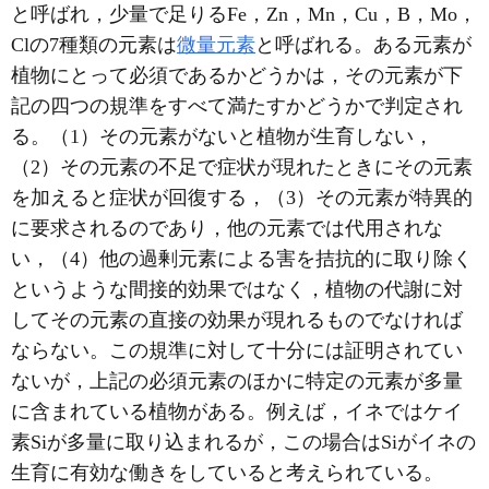
と呼ばれ，少量で足りるFe，Zn，Mn，Cu，B，Mo，
Clの7種類の元素は
微量元素
と呼ばれる。ある元素が
植物にとって必須であるかどうかは，その元素が下
記の四つの規準をすべて満たすかどうかで判定され
る。（1）その元素がないと植物が生育しない，
（2）その元素の不足で症状が現れたときにその元素
を加えると症状が回復する，（3）その元素が特異的
に要求されるのであり，他の元素では代用されな
い，（4）他の過剰元素による害を拮抗的に取り除く
というような間接的効果ではなく，植物の代謝に対
してその元素の直接の効果が現れるものでなければ
ならない。この規準に対して十分には証明されてい
ないが，上記の必須元素のほかに特定の元素が多量
に含まれている植物がある。例えば，イネではケイ
素Siが多量に取り込まれるが，この場合はSiがイネの
生育に有効な働きをしていると考えられている。