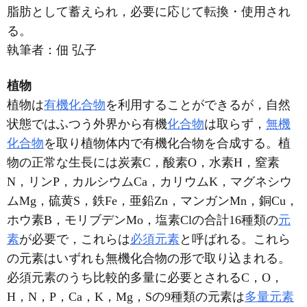
脂肪として蓄えられ，必要に応じて転換・使用され
る。
執筆者：
佃 弘子
植物
植物は
有機化合物
を利用することができるが，自然
状態ではふつう外界から有機
化合物
は取らず，
無機
化合物
を取り植物体内で有機化合物を合成する。植
物の正常な生長には炭素C，酸素O，水素H，窒素
N，リンP，カルシウムCa，カリウムK，マグネシウ
ムMg，硫黄S，鉄Fe，亜鉛Zn，マンガンMn，銅Cu，
ホウ素B，モリブデンMo，塩素Clの合計16種類の
元
素
が必要で，これらは
必須元素
と呼ばれる。これら
の元素はいずれも無機化合物の形で取り込まれる。
必須元素のうち比較的多量に必要とされるC，O，
H，N，P，Ca，K，Mg，Sの9種類の元素は
多量元素