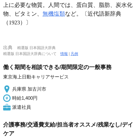
上に必要な物質。人間では、蛋白質、脂肪、炭水化
物、ビタミン、
無機塩類
など。〔近代語新辞典
（1923）〕
出典
精選版 日本国語大辞典
精選版 日本国語大辞典について
情報
|
凡例
働く期間を相談できる/期間限定の一般事務
東京海上日動キャリアサービス
兵庫県 加古川市
時給1,400円
派遣社員
介護事務/交通費支給/担当者オススメ/残業なし/デイ
ケア