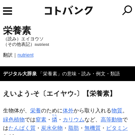
栄養素
（読み）エイヨウソ
（その他表記）nutrient
翻訳｜
nutrient
デジタル大辞泉
「栄養素」の意味・読み・例文・類語
えいよう‐そ〔エイヤウ‐〕【栄養素】
生物体が、
栄養
のために
体外
から取り入れる
物質
。
りん
緑色植物
では
窒素
・
燐
・
カリウム
など、
高等動物
で
は
たんぱく質
・
炭水化物
・
脂肪
・
無機質
・
ビタミン