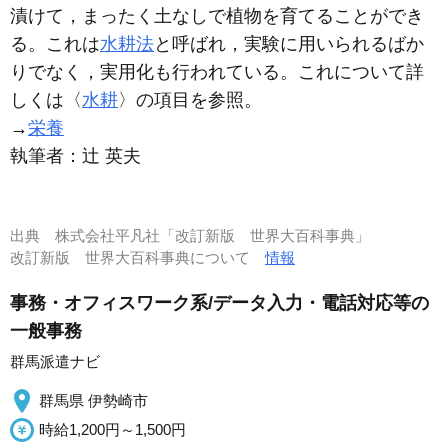
漬けて，まったく土なしで植物を育てることができ
る。これは
水耕法
と呼ばれ，実験に用いられるばか
りでなく，実用化も行われている。これについて詳
しくは〈
水耕
〉の項目を参照。
→
栄養
執筆者：
辻 英夫
出典
株式会社平凡社「改訂新版 世界大百科事典」
改訂新版 世界大百科事典について
情報
事務・オフィスワーク系/データ入力・電話対応等の
一般事務
群馬派遣ナビ
群馬県 伊勢崎市
時給1,200円～1,500円