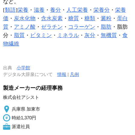
など。
[
類語
]
栄養
・
滋養
・
養分
・
人工栄養
・
栄養分
・
栄養
価
・
炭水化物
・
含水炭素
・
糖質
・
糖類
・
澱粉
・
蛋白
質
・
アミノ酸
・
ゼラチン
・
コラーゲン
・
脂肪
・脂肪
分・
脂質
・
ビタミン
・
ミネラル
・
灰分
・
無機質
・
食
物繊維
出典
小学館
デジタル大辞泉について
情報
|
凡例
製造メーカーの経理事務
株式会社アシスト
兵庫県 加東市
時給1,370円
派遣社員