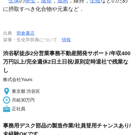
生体
の
発生
，
成長
，
成熟
，維持，
生殖
などのため
に摂取すべき化合物や元素など．
出典
朝倉書店
栄養・生化学辞典について
情報
渋谷駅徒歩2分営業事務不動産開発サポート/年収400
万円以上/完全週休2日土日祝/原則定時退社で残業な
し
株式会社Yours
東京都 渋谷区
月給30万円
正社員
事務用デスク部品の製造作業/社員登用チャンスあり/
未経験OKです