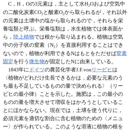
C，H，Oの3元素は，主として水H
Oおよび空気中
2
の二酸化炭素CO
と酸素O
から取られるが，それ以外
2
2
の元素は土壌中の塩から取られるので，それらを栄
養塩類と呼ぶ。栄養塩類は，水生植物では体表面か
ら，
陸上植物
では根から取り込まれる。植物は空気
中の分子状の窒素（N
）を直接利用することはでき
2
ないので，植物が利用できるNはもとをただせば
窒素
固定
を行う
微生物
が固定したNに由来している。
1843年に
ドイツ
の農芸化学者J.F.von
リービヒ
は
〈植物がどれだけ生長できるかは，必要な元素のう
ち最も不足しているものの量で決められる〉（リー
ビヒの最小律）ことを示した。施肥は，この最小の
ものの量を増大させて増収をはかろうとしているこ
とにほかならない。現在では，土壌を使う代りに，
必須元素を適切な割合に含む植物のための〈メニュ
ー〉が作られている。このような溶液に植物の根を