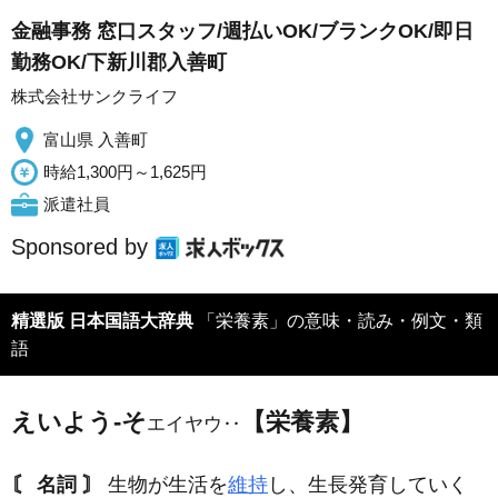
金融事務 窓口スタッフ/週払いOK/ブランクOK/即日
勤務OK/下新川郡入善町
株式会社サンクライフ
富山県 入善町
時給1,300円～1,625円
派遣社員
Sponsored by
精選版 日本国語大辞典
「栄養素」の意味・読み・例文・類
語
えいよう‐そ
【栄養素】
エイヤウ‥
〘 名詞 〙
生物が生活を
維持
し、生長発育していく