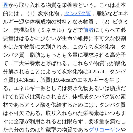
界
から取り入れる物質を栄養素という。これは基本
的には，（1）炭水化物，
タンパク質
，脂肪などエネ
ルギー源や体構成物の材料となる物質，（2）ビタミ
ン，無機塩類（ミネラル）などで
前者
にくらべて必
要量ははるかに少ないが生命の維持に不可欠な役割
をはたす物質に大別される。このうち炭水化物，タ
ンパク質，脂肪はもっとも多量に要求される高分子
で，三大栄養素と呼ばれる。これらの物質1gが酸化
分解されることによって炭水化物は4.2kcal，タンパ
ク質は4.3kcal，脂質は9.4kcalのエネルギーを生じ
る。エネルギー源としては炭水化物あるいは脂肪だ
けでも要求は満たされるが，体構成タンパク質の素
材であるアミノ酸を供給するためには，タンパク質
は不可欠である。取り入れられた栄養素はいつもす
ぐに全部が利用されるとは限らず，要求量を満たし
た余分のものは貯蔵型の物質である
グリコーゲン
や