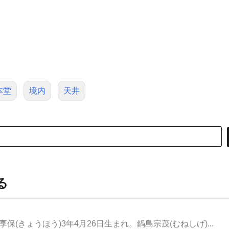
本堂
境内
天井
る
享保(きょうほう)3年4月26日生まれ。鍋島宗茂(むねしげ)...