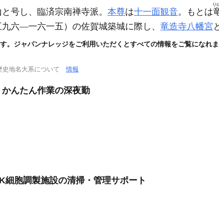
り
山と号し、臨済宗南禅寺派。
本尊
は
十一面観音
。もとは
五九六―一六一五）
の佐賀城築城に際し、
竜造寺八幡宮
す。ジャパンナレッジをご利用いただくとすべての情報をご覧になれま
歴史地名大系について
情報
。かんたん作業の深夜勤
OK細胞調製施設の清掃・管理サポート