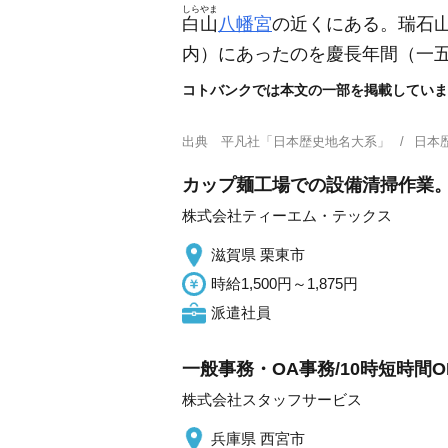
しらやま
白山
八幡宮
の近くにある。瑞石
内）
にあったのを慶長年間
（一
コトバンクでは本文の一部を掲載していま
出典
平凡社「日本歴史地名大系」
日本
カップ麺工場での設備清掃作業
株式会社ティーエム・テックス
滋賀県 栗東市
時給1,500円～1,875円
派遣社員
一般事務・OA事務/10時短時間
株式会社スタッフサービス
兵庫県 西宮市