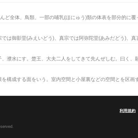
んど全体、鳥類、一部の哺乳(ほにゅう)類の体表を部分的に覆って
は御影堂(みえいどう)、真宗では阿弥陀堂(あみだどう)、真言(
、濮水にす。楚王、大夫二人をしてきて先んぜしむ。曰く、願は
構成する面をいう。室内空間と小屋裏などの空間とを区画する
利用規約
eserved.