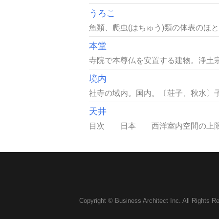
うろこ
魚類、爬虫(はちゅう)類の体表のほと
本堂
寺院で本尊仏を安置する建物。浄土宗で
境内
社寺の域内。国内。〔荘子、秋水〕子
天井
目次 日本 西洋室内空間の上限を
Copyright © Business Architect Inc. All Rights R