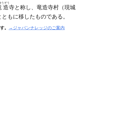
ゆうぞう
竜造
寺と称し、竜造寺村
（現城
とともに移したものである。
す。
→ジャパンナレッジのご案内