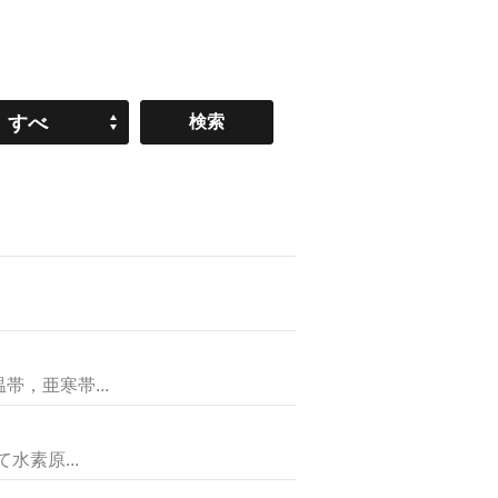
すべ
て
，亜寒帯...
素原...