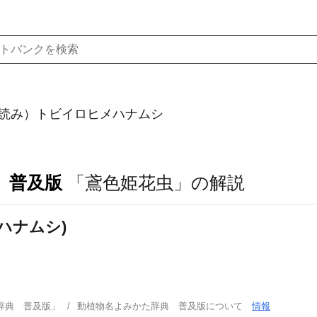
読み）トビイロヒメハナムシ
 普及版
「鳶色姫花虫」の解説
ハナムシ)
辞典 普及版」
動植物名よみかた辞典 普及版について
情報