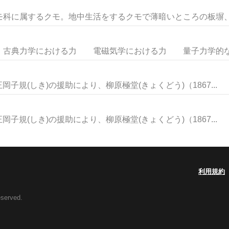
科に属するクモ。地中生活をするクモで薄暗いところの板塀、灯籠
古典力学における力 電磁気学における力 量子力学的な力
岡子規(しき)の援助により、柳原極堂(きょくどう)（1867...
岡子規(しき)の援助により、柳原極堂(きょくどう)（1867...
利用規約
eserved.