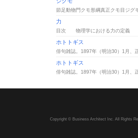
ジグモ
節足動物門クモ形綱真正クモ目ジグモ
力
目次 物理学における力の定義 
ホトトギス
俳句雑誌。1897年（明治30）1月、正
ホトトギス
俳句雑誌。1897年（明治30）1月、正
Copyright © Business Architect Inc. All Rights R