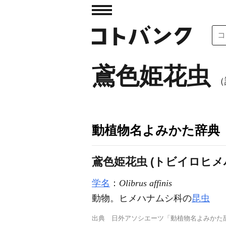
鳶色姫花虫
（
動植物名よみかた辞典
鳶色姫花虫 (トビイロヒメ
学名
：
Olibrus affinis
動物。ヒメハナムシ科の
昆虫
出典
日外アソシエーツ「動植物名よみかた