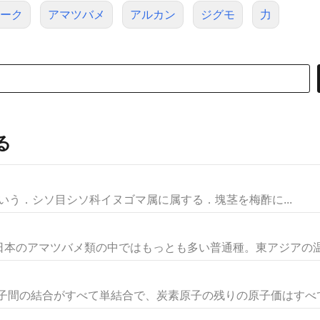
ーク
アマツバメ
アルカン
ジグモ
力
る
ロギともいう．シソ目シソ科イヌゴマ属に属する．塊茎を梅酢に...
本のアマツバメ類の中ではもっとも多い普通種。東アジアの温帯
原子間の結合がすべて単結合で、炭素原子の残りの原子価はすべて水