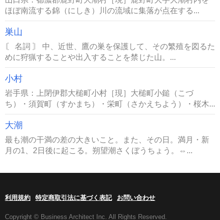
ほぼ南流する錦（にしき）川の流域に集落が点在する...
巣山
〘 名詞 〙 中、近世、鷹の巣を保護して、その繁殖を図るた
めに狩猟することや出入することを禁じた山。...
小村
岩手県：上閉伊郡大槌町小村［現］大槌町小鎚（こづ
ち）・須賀町（すかまち）・栄町（さかえちよう）・桜木...
大潮
最も潮の干満の差の大きいこと。また、その日。満月・新
月の1、2日後に起こる。朔望潮さくぼうちょう。⇔...
利用規約
特定商取引法に基づく表記
お問い合わせ
Copyright © Business Architect Inc. All Rights Reserved.