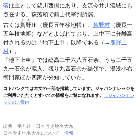
いまい
落
は主として錦川西側にあり、支流
今井
川流域にも
点在する。萩藩領で前山代宰判所属。
かの
古くは
賀野
庄
（慶長五年検地帳）
、
賀野村
（慶長一
五年検地帳）
などとよばれており、上中下に分離高
付されるのは「地下上申」以降である
（→
鹿野上
村
）
。
「地下上申」では総高二千六八五石余、うち二千五
九一石余が蔵入、残り九四石余が給領で、湯浅小右
衛門家ほか四家が分知していた。
コトバンクでは本文の一部を掲載しています。ジャパンナレッジを
ご利用いただくとすべての情報をご覧になれます。
→ジャパンナレ
ッジのご案内
出典
平凡社「日本歴史地名大系」
日本歴史地名大系について
情報