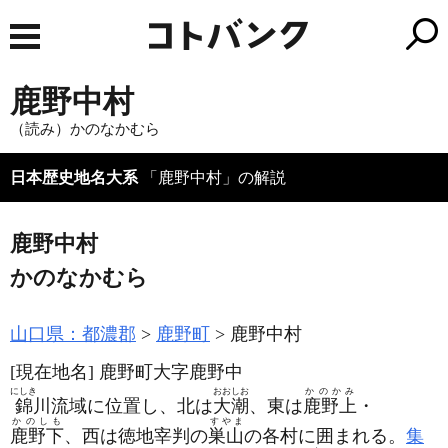
鹿野中村
（読み）かのなかむら
日本歴史地名大系
「鹿野中村」の解説
鹿野中村
かのなかむら
山口県：都濃郡
鹿野町
鹿野中村
[現在地名]
鹿野町大字鹿野中
にしき
おおしお
かのかみ
錦
川流域に位置し、北は
大潮
、東は
鹿野上
・
かのしも
すやま
鹿野下
、西は徳地宰判の
巣山
の各村に囲まれる。
集