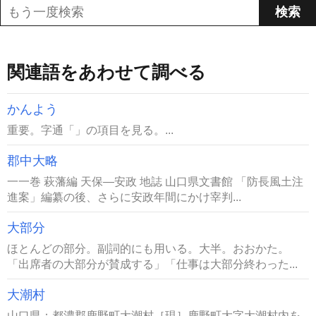
関連語をあわせて調べる
かんよう
重要。字通「」の項目を見る。...
郡中大略
一一巻 萩藩編 天保―安政 地誌 山口県文書館 「防長風土注
進案」編纂の後、さらに安政年間にかけ宰判...
大部分
ほとんどの部分。副詞的にも用いる。大半。おおかた。
「出席者の大部分が賛成する」「仕事は大部分終わった...
大潮村
山口県：都濃郡鹿野町大潮村［現］鹿野町大字大潮村内を