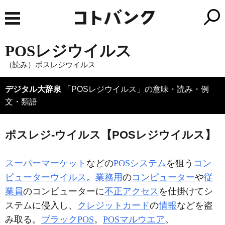
POSレジウイルス
（読み）ポスレジウイルス
デジタル大辞泉
「POSレジウイルス」の意味・読み・例
文・類語
ポスレジ‐ウイルス【POSレジウイルス】
スーパーマーケット
などの
POS
システム
を狙う
コン
ピューターウイルス
。
業務用
の
コンピューター
や
従
業員
のコンピューターに
不正アクセス
を仕掛けてシ
ステムに侵入し、
クレジットカード
の
情報
などを盗
み取る。
ブラックPOS
。
POSマルウエア
。