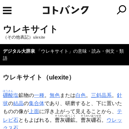
ウレキサイト
（その他表記）ulexite
デジタル大辞泉
「ウレキサイト」の意味・読み・例文・類
語
ウレキサイト（ulexite）
ほうさん
硼酸
塩
鉱物の
一種
。
無色
または
白色
。
三斜晶系
。
針
状
の
結晶
の
集合体
であり、研磨すると、下に置いた
ものの像が
上面
に浮き上がって見えることから、
テ
そうかいほうこう
そうかいほうせき
レビ石
ともよばれる。
曹灰硼鉱
。
曹灰硼石
。
ウレッ
クス石
。