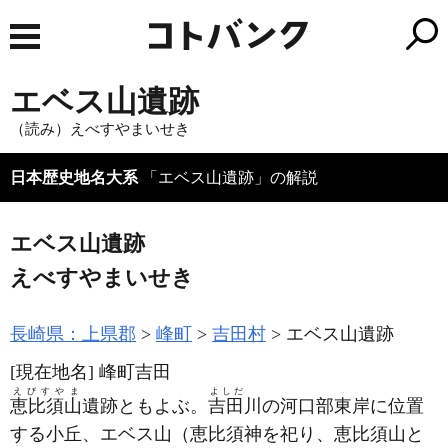
エベス山遺跡
（読み）えべすやまいせき
日本歴史地名大系
「エベス山遺跡」の解説
エベス山遺跡
えべすやまいせき
長崎県：上県郡
峰町
吉田村
エベス山遺跡
[現在地名]
峰町吉田
えびすやま
よしだ
恵比須山
遺跡ともよぶ。
吉田
川の河口部東岸に位置
する小丘、エベス山
（恵比須神を祀り、恵比須山と