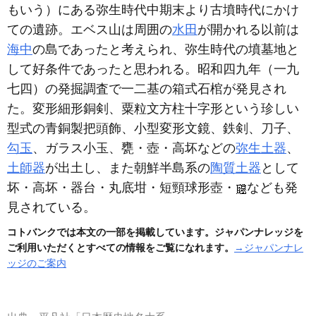
もいう）
にある弥生時代中期末より古墳時代にかけ
ての遺跡。エベス山は周囲の
水田
が開かれる以前は
海中
の島であったと考えられ、弥生時代の墳墓地と
して好条件であったと思われる。昭和四九年
（一九
七四）
の発掘調査で一二基の箱式石棺が発見され
た。変形細形銅剣、粟粒文方柱十字形という珍しい
型式の青銅製把頭飾、小型変形文鏡、鉄剣、刀子、
勾玉
、ガラス小玉、甕・壺・高坏などの
弥生土器
、
土師器
が出土し、また朝鮮半島系の
陶質土器
として
坏・高坏・器台・丸底坩・短頸球形壺・
なども発
見されている。
コトバンクでは本文の一部を掲載しています。ジャパンナレッジを
ご利用いただくとすべての情報をご覧になれます。
→ジャパンナレ
ッジのご案内