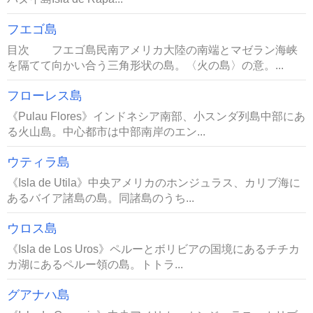
フエゴ島
目次 フエゴ島民南アメリカ大陸の南端とマゼラン海峡
を隔てて向かい合う三角形状の島。〈火の島〉の意。...
フローレス島
《Pulau Flores》インドネシア南部、小スンダ列島中部にあ
る火山島。中心都市は中部南岸のエン...
ウティラ島
《Isla de Utila》中央アメリカのホンジュラス、カリブ海に
あるバイア諸島の島。同諸島のうち...
ウロス島
《Isla de Los Uros》ペルーとボリビアの国境にあるチチカ
カ湖にあるペルー領の島。トトラ...
グアナハ島