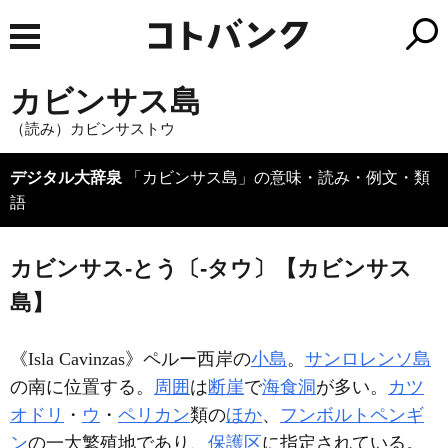
カビンサス島
（読み）カビンサストウ
デジタル大辞泉
「カビンサス島」の意味・読み・例文・類
語
カビンサス‐とう〔‐タウ〕【カビンサス
島】
《
Isla Cavinzas
》ペルー西岸の
小島
。
サンロレンソ島
の南に位置する。
周囲
は
断崖
で
海食洞
が多い。
カツ
オドリ
・
ウ
・
ペリカン
類の
ほか
、
フンボルトペンギ
ン
の一大繁殖地であり、
保護区
に指定されている。