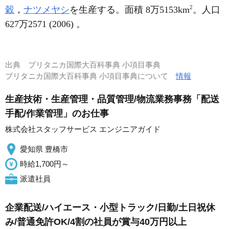
2
穀
，
ナツメヤシ
を生産する。面積 8万5153km
。人口
627万2571 (2006) 。
出典
ブリタニカ国際大百科事典 小項目事典
ブリタニカ国際大百科事典 小項目事典について
情報
生産技術・生産管理・品質管理/物流業務事務「配送
手配/作業管理」のお仕事
株式会社スタッフサービス エンジニアガイド
愛知県 豊橋市
時給1,700円～
派遣社員
企業配送/ハイエース・小型トラック/日勤/土日祝休
み/普通免許OK/4割の社員が賞与40万円以上