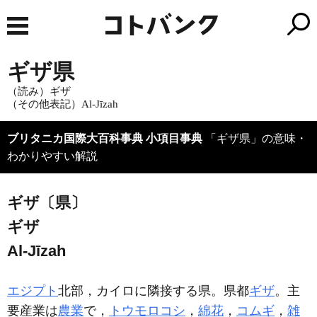
ギザ県
（読み）ギザ
（その他表記）Al-Jīzah
ブリタニカ国際大百科事典 小項目事典
「ギザ県」の意味・
わかりやすい解説
ギザ〔県〕
ギザ
Al-Jīzah
エジプト
北部，カイロに隣接する県。県都
ギザ
。主
要産業は
農業
で，
トウモロコシ
，
綿花
，
コムギ
，
雑