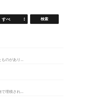
すべ
て
のがあり...
埋積され...