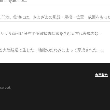
ine hydrother...
凹地。盆地には、さまざまの形態・規模・位置・成因をもったも
ハールとオリッサ両州に分布する縞状鉄鉱層を含む太古代表成岩類...
面にあたる大陸縁辺で生じた，地殻のたわみによって形成された，...
利用規約
eserved.