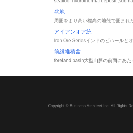
seafloor hydrothermal deposit ,submar
盆地
周囲をより高い標高の地殻で囲まれた
アイアンオア統
Iron Ore Seriesインドのビ
前縁堆積盆
foreland basin大型山脈の前
Copyright © Business Architect Inc. All Rights R