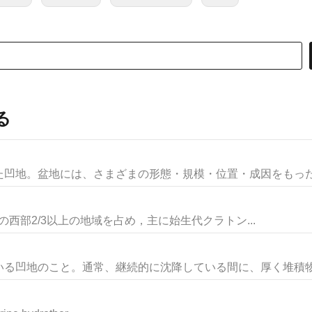
る
凹地。盆地には、さまざまの形態・規模・位置・成因をもったも
リア大陸の西部2/3以上の地域を占め，主に始生代クラトン...
る凹地のこと。通常、継続的に沈降している間に、厚く堆積物で