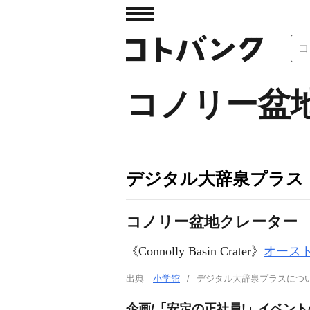
コノリー盆
デジタル大辞泉プラス
コノリー盆地クレーター
《Connolly Basin Crater》
オース
出典
小学館
デジタル大辞泉プラスに
企画/「安定の正社員!」イベン