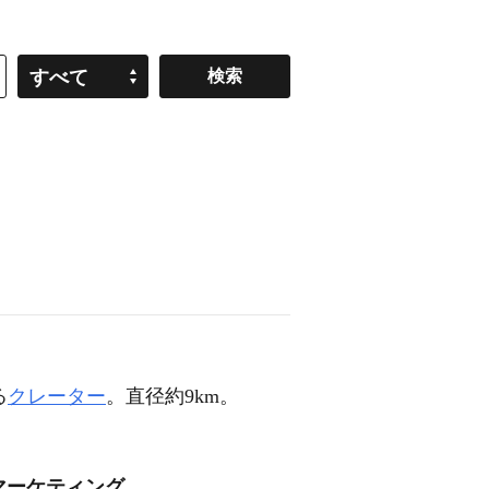
すべて
る
クレーター
。直径約9km。
マーケティング