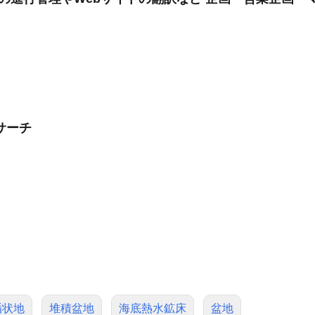
サーチ
楯状地
堆積盆地
海底熱水鉱床
盆地