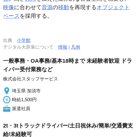
映像
に合わせて
音源
の
移動
を再現する
オブジェクト
ベース
を採用する。
出典
小学館
デジタル大辞泉について
情報
|
凡例
一般事務・OA事務/基本18時まで 未経験者歓迎 ドラ
イバー受付業務など
株式会社スタッフサービス
埼玉県 加須市
時給1,500円
派遣社員
2t・3tトラックドライバー/土日祝休み/簡単/交通費支
給/未経験可