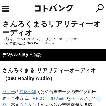
さんろくまるリアリティーオ
ーディオ
（読み）サンロクマルリアリティーオーディオ
（その他表記）360 Reality Audio
デジタル大辞泉
の解説
さんろくまる‐リアリティーオーディオ
（360 Reality Audio）
ソニー
の
立体音響
向けの音声データのデジタル圧
縮・再生方式。
MPEG-H 3D Audio
を
ベース
として
開
発
。高さ
方向
を加えた立体的な音響空間を構築し、