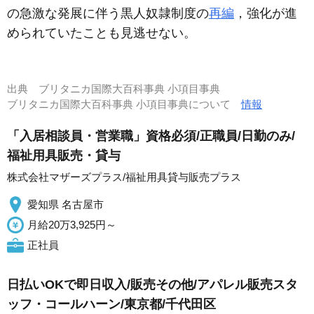
の急激な発展に伴う黒人奴隷制度の
再編
，強化が進
められていたことも見逃せない。
出典
ブリタニカ国際大百科事典 小項目事典
ブリタニカ国際大百科事典 小項目事典について
情報
「入居相談員・営業職」資格必須/正職員/日勤のみ/
福祉用具販売・貸与
株式会社マザーズプラス/福祉用具貸与販売プラス
愛知県 名古屋市
月給20万3,925円～
正社員
日払いOKで即日収入/販売その他/アパレル販売スタ
ッフ・コールハーン/東京都/千代田区