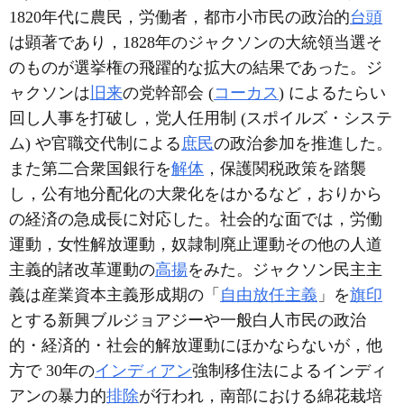
1820年代に農民，労働者，都市小市民の政治的
台頭
は顕著であり，1828年のジャクソンの大統領当選そ
のものが選挙権の飛躍的な拡大の結果であった。ジ
ャクソンは
旧来
の党幹部会 (
コーカス
) によるたらい
回し人事を打破し，党人任用制 (スポイルズ・システ
ム) や官職交代制による
庶民
の政治参加を推進した。
また第二合衆国銀行を
解体
，保護関税政策を踏襲
し，公有地分配化の大衆化をはかるなど，おりから
の経済の急成長に対応した。社会的な面では，労働
運動，女性解放運動，奴隷制廃止運動その他の人道
主義的諸改革運動の
高揚
をみた。ジャクソン民主主
義は産業資本主義形成期の「
自由放任主義
」を
旗印
とする新興ブルジョアジーや一般白人市民の政治
的・経済的・社会的解放運動にほかならないが，他
方で 30年の
インディアン
強制移住法によるインディ
アンの暴力的
排除
が行われ，南部における綿花栽培