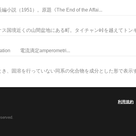
51）。原題《The End of the Affai...
ス国境近くの山間盆地にある町。タイチャン峠を越えてトンキン
ation 電流滴定amperometri...
き、固溶を行っていない同系の化合物を成分とした形で表示する
利用規約
eserved.