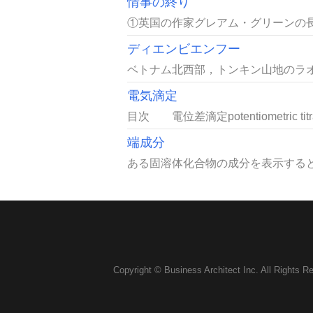
情事の終り
①英国の作家グレアム・グリーンの長編小説（19
ディエンビエンフー
ベトナム北西部，トンキン山地のラオ
電気滴定
目次 電位差滴定potentiometric titr
端成分
ある固溶体化合物の成分を表示すると
Copyright © Business Architect Inc. All Rights R