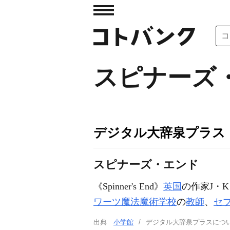
スピナーズ
デジタル大辞泉プラス
スピナーズ・エンド
《Spinner's End》
英国
の作家J・
ワーツ魔法魔術学校
の
教師
、
セ
出典
小学館
デジタル大辞泉プラスに