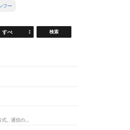
ンフー
すべ
て
。通信の...