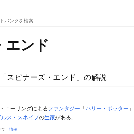
・エンド
「スピナーズ・エンド」の解説
K・ローリングによる
ファンタジー
「
ハリー・ポッター
」
ブルス・スネイプ
の
生家
がある。
ついて
情報