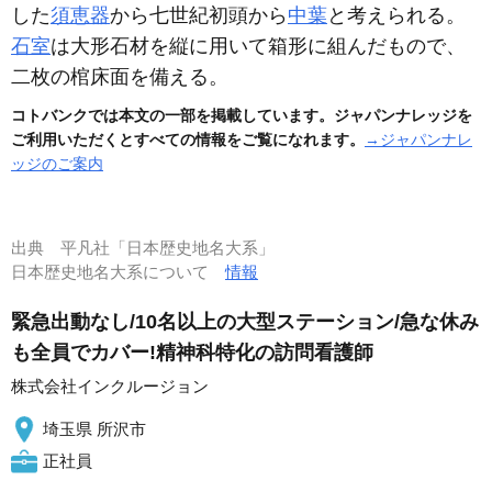
した
須恵器
から七世紀初頭から
中葉
と考えられる。
石室
は大形石材を縦に用いて箱形に組んだもので、
二枚の棺床面を備える。
コトバンクでは本文の一部を掲載しています。ジャパンナレッジを
ご利用いただくとすべての情報をご覧になれます。
→ジャパンナレ
ッジのご案内
出典
平凡社「日本歴史地名大系」
日本歴史地名大系について
情報
緊急出動なし/10名以上の大型ステーション/急な休み
も全員でカバー!精神科特化の訪問看護師
株式会社インクルージョン
埼玉県 所沢市
正社員