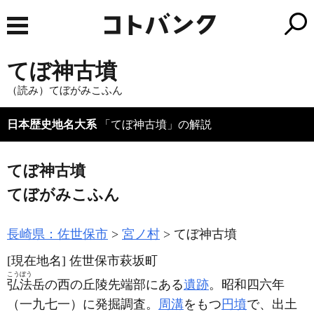
てぼ神古墳
（読み）てぼがみこふん
日本歴史地名大系
「てぼ神古墳」の解説
てぼ神古墳
てぼがみこふん
長崎県：佐世保市
宮ノ村
てぼ神古墳
[現在地名]
佐世保市萩坂町
こうぼう
弘法
岳の西の丘陵先端部にある
遺跡
。昭和四六年
（一九七一）
に発掘調査。
周溝
をもつ
円墳
で、出土