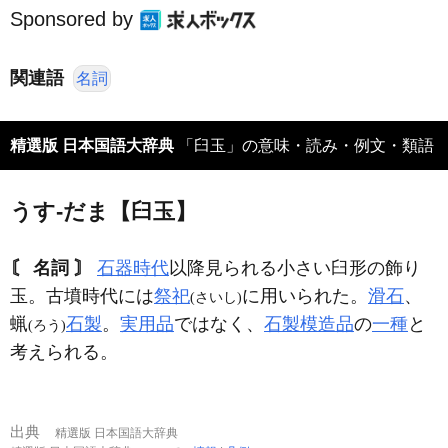
Sponsored by
関連語
名詞
精選版 日本国語大辞典
「臼玉」の意味・読み・例文・類語
うす‐だま【臼玉】
〘 名詞 〙
石器時代
以降見られる小さい臼形の飾り
玉。古墳時代には
祭祀
に用いられた。
滑石
、
(さいし)
蝋
石製
。
実用品
ではなく、
石製模造品
の
一種
と
(ろう)
考えられる。
出典
精選版 日本国語大辞典