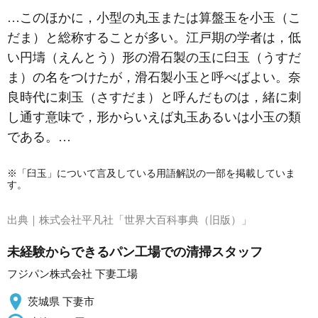
…このほかに，小型の丸玉または算盤玉を小玉（こ
だま）と総称することが多い。江戸期の学者は，低
い円壔（えんとう）形の滑石製の玉に臼玉（うすだ
ま）の名をつけたが，滑石製小玉と呼べばよい。奈
良時代に刺玉（さすだま）と呼んだものは，緒に刺
し通す意味で，形からいえば丸玉あるいは小玉の類
である。…
※「臼玉」について言及している用語解説の一部を掲載していま
す。
出典｜
株式会社平凡社「世界大百科事典（旧版）」
未経験からできるパン工場での清掃スタッフ
フジパン株式会社 下妻工場
茨城県 下妻市