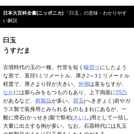
日本大百科全書(ニッポニカ)
「臼玉」の意味・わかりやす
い解説
臼玉
うすだま
古墳時代の玉の一種。竹管を短く
輪切り
にしたよう
な形で、直径5ミリメートル、厚さ2～3ミリメートル
程度で、厚さより径が大きい。
外側
は直をなすが、
なか
には膨らみをもつものもあり、上下両面に
凹凸
があるなど、
粗製品
が多い。
碧玉
(へきぎょく)岩やガ
ラス製で装身用とみられるものもまれにあるが、一
般に滑石(かっせき)製で祭祀(
さいし
)用として一括し
大量に出土する例が多い。なお、石器時代には丸玉