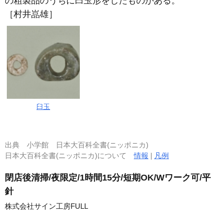
の粗製品のうちに臼玉形をしたものがある。
［村井嵓雄］
臼玉
出典
小学館 日本大百科全書(ニッポニカ)
日本大百科全書(ニッポニカ)について
情報
|
凡例
閉店後清掃/夜限定/1時間15分/短期OK/Wワーク可/平
針
株式会社サイン工房FULL