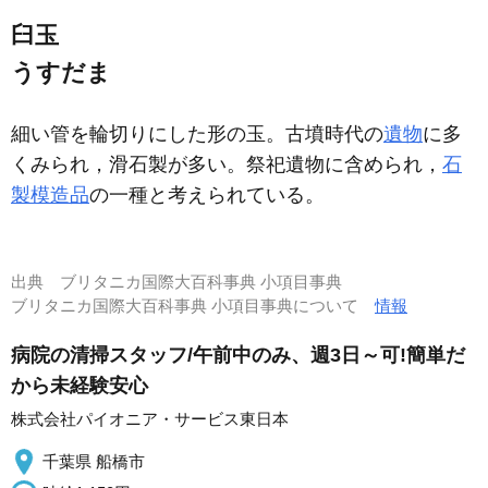
臼玉
うすだま
細い管を輪切りにした形の玉。古墳時代の
遺物
に多
くみられ，滑石製が多い。祭祀遺物に含められ，
石
製模造品
の一種と考えられている。
出典
ブリタニカ国際大百科事典 小項目事典
ブリタニカ国際大百科事典 小項目事典について
情報
病院の清掃スタッフ/午前中のみ、週3日～可!簡単だ
から未経験安心
株式会社パイオニア・サービス東日本
千葉県 船橋市