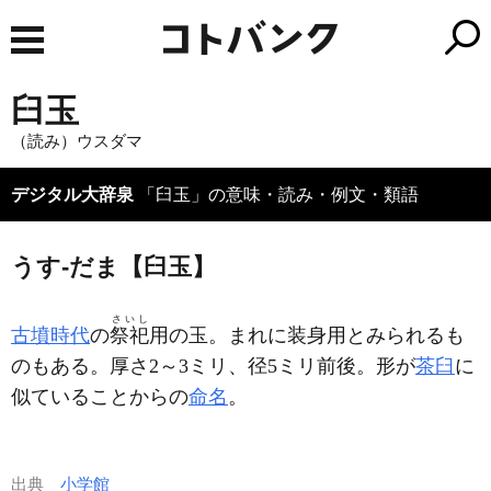
臼玉
（読み）ウスダマ
デジタル大辞泉
「臼玉」の意味・読み・例文・類語
うす‐だま【臼玉】
さいし
古墳時代
の
祭祀
用の玉。まれに装身用とみられるも
のもある。厚さ2～3ミリ、径5ミリ前後。形が
茶臼
に
似ていることからの
命名
。
出典
小学館