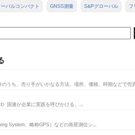
ローバルコンパクト
GNSS測量
S&Pグローバル
フ
る
のうち、売り手がいかなる方法、場所、価格、時期などで売買目
 Compact》国連が企業に実践を呼びかける、...
ning System、略称GPS）などの衛星測位シ...