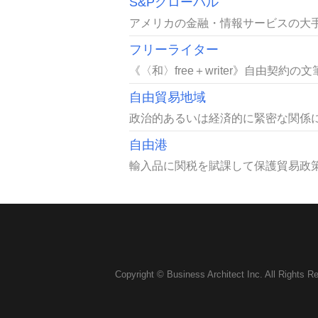
S&Pグローバル
アメリカの金融・情報サービスの大手企
フリーライター
《〈和〉free＋writer》自由契約の文筆
自由貿易地域
政治的あるいは経済的に緊密な関係に
自由港
輸入品に関税を賦課して保護貿易政策
Copyright © Business Architect Inc. All Rights R