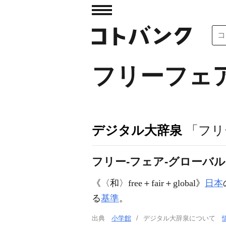
フリーフェ
デジタル大辞泉
「フリ
フリー‐フェア‐グローバル
《〈和〉free＋fair＋global》
日本
る
基準
。
出典
小学館
デジタル大辞泉について