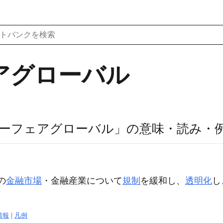
アグローバル
ーフェアグローバル」の意味・読み・
の
金融市場
・金融産業について
規制
を緩和し、
透明化
し
情報
|
凡例