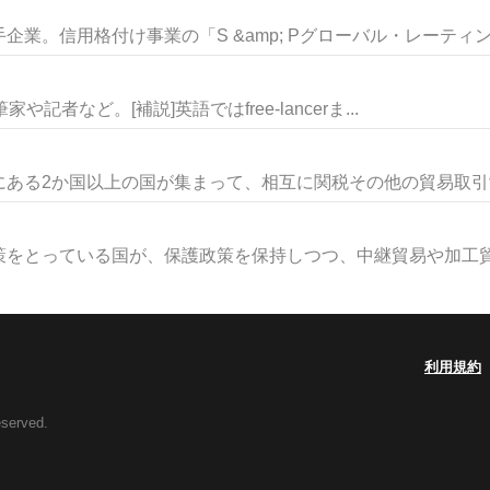
業。信用格付け事業の「S &amp; Pグローバル・レーティング
家や記者など。[補説]英語ではfree-lancerま...
ある2か国以上の国が集まって、相互に関税その他の貿易取引制限
をとっている国が、保護政策を保持しつつ、中継貿易や加工貿易
利用規約
eserved.