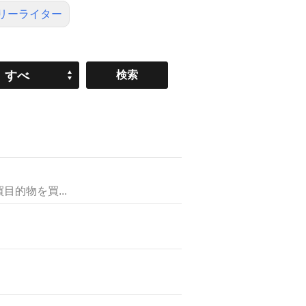
リーライター
すべ
て
的物を買...