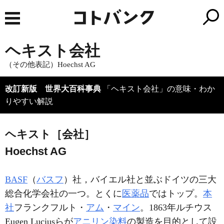
ヘキスト会社
（その他表記）Hoechst AG
改訂新版 世界大百科事典
「ヘキスト会社」の意味・わか
りやすい解説
ヘキスト［会社］
Hoechst AG
BASF
（
バスフ
）社，バイエル社と並ぶドイツの三大
総合化学会社の一つ。とくに
医薬品
ではトップ。
本
社
フランクフルト・
アム
・
マイン
。1863年ルチウス
Eugen Luciusらが
アニリン染料
の製造を目的として設