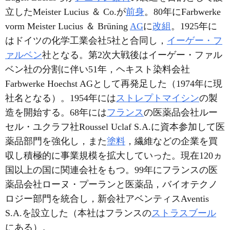
立したMeister Lucius ＆ Co.が
前身
。80年にFarbwerke
vorm Meister Lucius ＆ Brüning
AG
に
改組
。1925年に
はドイツの化学工業会社5社と合同し，
イーゲー・フ
ァルベン
社となる。第2次大戦後はイーゲー・ファル
ベン社の分割に伴い51年，ヘキスト染料会社
Farbwerke Hoechst AGとして再発足した（1974年に現
社名となる）。1954年には
ストレプトマイシン
の製
造を開始する。68年には
フランス
の医薬品会社ルー
セル・ユクラフ社Roussel Uclaf S.A.に資本参加して医
薬品部門を強化し，また
塗料
，繊維などの企業を買
収し積極的に事業規模を拡大していった。現在120ヵ
国以上の国に関連会社をもつ。99年にフランスの医
薬品会社ローヌ・プーランと医薬品，バイオテクノ
ロジー部門を統合し，新会社アベンティスAventis
S.A.を設立した（本社はフランスの
ストラスブール
にある）。