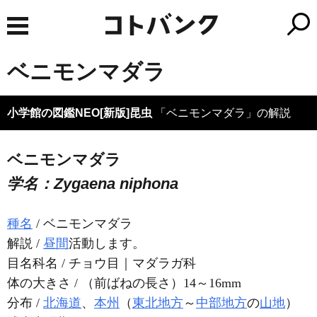
ベニモンマダラ
小学館の図鑑NEO[新版]昆虫
「ベニモンマダラ」の解説
ベニモンマダラ
学名：Zygaena niphona
種名
/ ベニモンマダラ
解説 /
昼間
活動します。
目名科名 / チョウ目｜マダラガ科
体の大きさ / （前ばねの長さ）14～16mm
分布 /
北海道
、
本州
（
東北地方
～
中部地方
の
山地
）