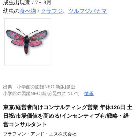
成虫出現期 / 7～8月
幼虫の
食べ物
/
クサフジ
、
ツルフジバカマ
出典
小学館の図鑑NEO[新版]昆虫
小学館の図鑑NEO[新版]昆虫について
情報
東京/経営者向けコンサルティング営業 年休126日 土
日祝/市場価値を高める/インセンティブ有/戦略・経
営コンサルタント
ブラフマン・アンド・エス株式会社