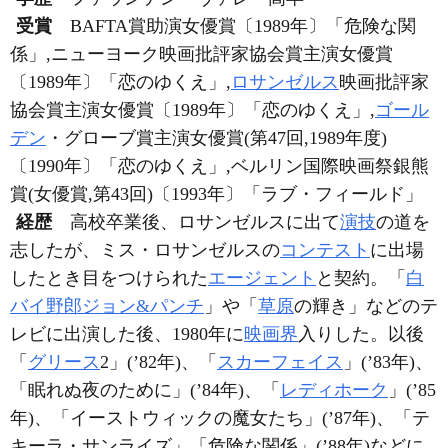
受賞
BAFTA賞助演女優賞〔1989年〕「危険な関
係」,ニューヨーク映画批評家協会賞主演女優賞
〔1989年〕「恋のゆくえ」,
ロサンゼルス
映画批評家
協会賞主演女優賞〔1989年〕「恋のゆくえ」,
ゴール
デン
・グローブ賞主演女優賞(第47回,1989年度)
〔1990年〕「恋のゆくえ」,ベルリン国際映画祭銀熊
賞(女優賞,第43回)〔1993年〕「ラブ・フィールド」
経歴
高校卒業後、ロサンゼルスに出て
演技
の道を
志したが、ミス・ロサンゼルスの
コンテスト
に出場
したとき目をつけられた
エージェント
と契約。「
白
バイ野郎ジョン&パンチ
」や「
草原
の輝き」などのテ
レビに出演した後、1980年に
映画界
入りした。以後
「
グリース
2」(’82年)、「
スカーフェイス
」(’83年)、
「眠れぬ夜のために」(’84年)、「
レディホーク
」(’85
年)、「イーストウィックの魔女たち」(’87年)、「テ
キーラ・サンライズ」「危険な関係」(’88年)などに