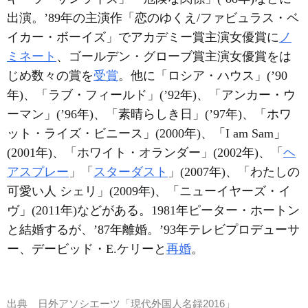
出演。’89年の主演作「恋のゆくえ/ファビュラス・ベ
イカー・ボーイズ」でアカデミー賞主演女優賞に
ノ
ミネート
、ゴールデン・グローブ賞主演女優賞をは
じめ数々の賞を
受賞
。他に「ロシア・ハウス」(’90
年)、「ラブ・フィールド」(’92年)、「アンカー・ウ
ーマン」(’96年)、「素晴らしき日」(’97年)、「ホワ
ット・ライズ・ビニース」(2000年)、「I am Sam」
(2001年)、「ホワイト・オランダー」(2002年)、「
ヘ
アスプレー
」「
スターダスト
」(2007年)、「わたしの
可愛い人 シェリ」(2009年)、「ニューイヤーズ・イ
ヴ」(2011年)などがある。1981年ピーター・ホートン
と結婚するが、’87年離婚。’93年テレビプロデューサ
ー、デービッド・E.ケリーと
再婚
。
出典
日外アソシエーツ「現代外国人名録2016」