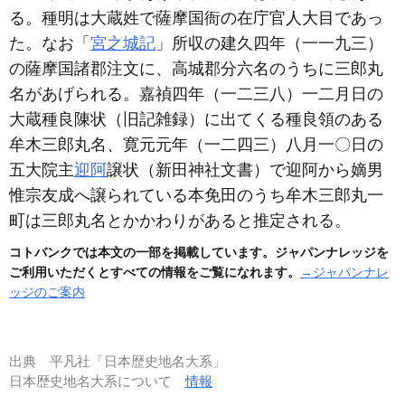
る。種明は大蔵姓で薩摩国衙の在庁官人大目であっ
た。なお「
宮之城記
」所収の建久四年
（一一九三）
の薩摩国諸郡注文に、高城郡分六名のうちに三郎丸
名があげられる。嘉禎四年
（一二三八）
一二月日の
大蔵種良陳状
（旧記雑録）
に出てくる種良領のある
牟木三郎丸名、寛元元年
（一二四三）
八月一〇日の
五大院主
迎阿
譲状
（新田神社文書）
で迎阿から嫡男
惟宗友成へ譲られている本免田のうち牟木三郎丸一
町は三郎丸名とかかわりがあると推定される。
コトバンクでは本文の一部を掲載しています。ジャパンナレッジを
ご利用いただくとすべての情報をご覧になれます。
→ジャパンナレ
ッジのご案内
出典
平凡社「日本歴史地名大系」
日本歴史地名大系について
情報