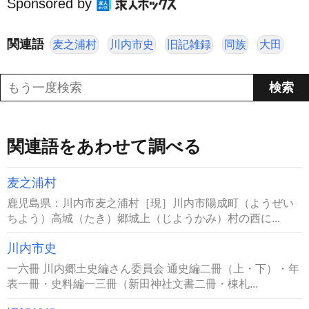
Sponsored by
関連語
麦之浦村
川内市史
旧記雑録
同族
大田
関連語をあわせて調べる
麦之浦村
鹿児島県：川内市麦之浦村［現］川内市陽成町（ようぜい
ちよう）高城（たき）郷城上（じようかみ）村の西に...
川内市史
一六冊 川内郷土史編さん委員会 通史編二冊（上・下）・年
表一冊・史料編一三冊（新田神社文書二冊・棟札...