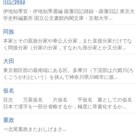
旧記雑録
伊地知季安・伊地知季通編 薩藩旧記雑録・薩藩旧記 東京大
学史料編纂所 国立公文書館内閣文庫・京都大学...
同族
本家とその親族分家や奉公人分家，また直接分家だけでな
く間接分家（分家の分家，すなわち孫分家とか又分家...
大田
東京都区部の最南端にある区。多摩川（下流部は六郷川(ろ
くごうがわ)という）を挟んで神奈川県川崎市に接...
仮名
目次 万葉仮名 片仮名 平仮名 書としての仮名
日本で漢字を一部分省略するか，極度に草書化するか...
重政
⇒北尾重政きたおしげまさ...