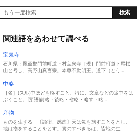
関連語をあわせて調べる
宝泉寺
石川県：鳳至郡門前町道下村宝泉寺［現］門前町道下尾桜
山と号し、高野山真言宗。本尊不動明王。道下（とう...
中略
［名］(スル)中ほどを略すこと。特に、文章などの途中をは
ぶくこと。[類語]前略・後略・省略・略す・略...
産物
ものを生ずる。〔論衡、感虚〕天は氣を施すことをとし、
地は物をすることをとす。實のすべきるは、皆地の生...