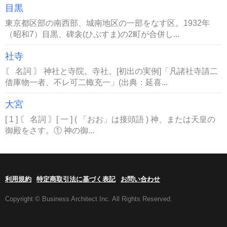
目黒
東京都区部の南西部、城南地区の一部をなす区。1932年
（昭和7）目黒、碑衾(ひぶすま)の2町が合併し...
社寺
〘 名詞 〙 神社と寺院。寺社。[初出の実例]「凡諸社寺請二
借庫物一者、不レ可二輙充一」(出典：延喜...
大宮
[ 1 ] 〘 名詞 〙[ 一 ] ( 「おお」は接頭語 ) 神、または天皇の
御殿をさす。① 神の御...
利用規約
特定商取引法に基づく表記
お問い合わせ
Copyright © Business Architect Inc. All Rights Reserved.