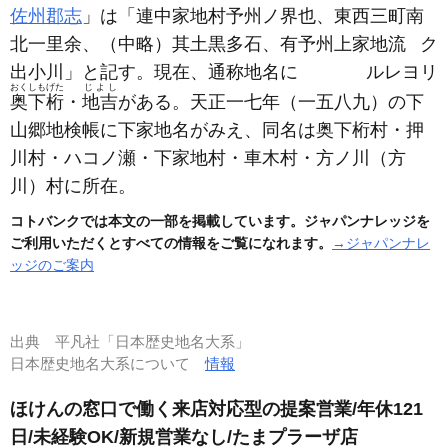
佐州郡志
」は「連中家地村予州ノ界也、東西三町南
北一里余、
（中略）
其土黒
多石、有予州上家地
流
ク
出
小川」と記す。現在、通称地名に
ル
レ
ヨリ
おくしもげた
じよし
奥下桁
・
地吉
がある。天正一七年
（一五八九）
の下
山郷地検帳に下家地名がみえ、同名は奥下桁村・押
川村・ハコノ瀬・下家地村・車木村・方ノ川
（方
川）
村に所在。
コトバンクでは本文の一部を掲載しています。ジャパンナレッジを
ご利用いただくとすべての情報をご覧になれます。
→ジャパンナレ
ッジのご案内
出典
平凡社「日本歴史地名大系」
日本歴史地名大系について
情報
ほけんの窓口で働く来店対応型の提案営業/年休121
日/未経験OK/新規営業なし/たまプラーザ店