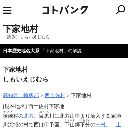
下家地村
（読み）しもいえじむら
日本歴史地名大系
「下家地村」の解説
下家地村
しもいえじむら
高知県：幡多郡
西土佐村
下家地村
[現在地名]
西土佐村下家地
すさき
めぐろ
須崎
村の
北方
、
目黒
川に北方山中より流入する家地
しもやま
しもぶん
川流域の村で西は伊予国。
下山
郷
下分
の
一村
。「
土