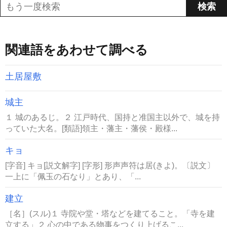
関連語をあわせて調べる
土居屋敷
城主
１ 城のあるじ。２ 江戸時代、国持と准国主以外で、城を持
っていた大名。[類語]領主・藩主・藩侯・殿様...
キョ
[字音] キョ[説文解字] [字形] 形声声符は居(きよ)。〔説文〕
一上に「佩玉の石なり」とあり、「...
建立
［名］(スル)１ 寺院や堂・塔などを建てること。「寺を建
立する」２ 心の中である物事をつくり上げるこ...