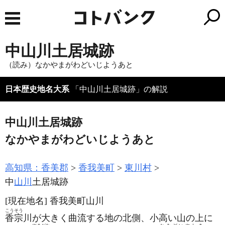
中山川土居城跡
（読み）なかやまがわどいじようあと
日本歴史地名大系
「中山川土居城跡」の解説
中山川土居城跡
なかやまがわどいじようあと
高知県：香美郡
香我美町
東川村
中
山川
土居城跡
[現在地名]
香我美町山川
こうそう
香宗
川が大きく曲流する地の北側、小高い山の上に