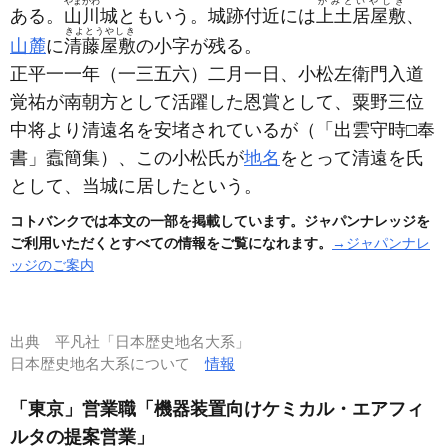
やまがわ
かみどいやしき
ある。
山川
城ともいう。城跡付近には
上土居屋敷
、
きよとうやしき
山麓
に
清藤屋敷
の小字が残る。
正平一一年
（一三五六）
二月一日、小松左衛門入道
覚祐が南朝方として活躍した恩賞として、粟野三位
中将より清遠名を安堵されているが
（「出雲守時□奉
書」蠧簡集）
、この小松氏が
地名
をとって清遠を氏
として、当城に居したという。
コトバンクでは本文の一部を掲載しています。ジャパンナレッジを
ご利用いただくとすべての情報をご覧になれます。
→ジャパンナレ
ッジのご案内
出典
平凡社「日本歴史地名大系」
日本歴史地名大系について
情報
「東京」営業職「機器装置向けケミカル・エアフィ
ルタの提案営業」