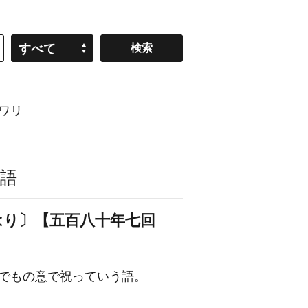
すべて
ワリ
語
はり〕【五百八十年七回
までもの意で祝っていう語。