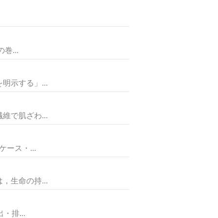
...
示する」...
で肌ざわ...
ス・...
生命の持...
排...