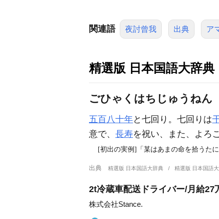
関連語
夜討曾我
出典
ア
精選版 日本国語大辞典
ごひゃくはちじゅうねん【
五百八十年
と七回り。七回りは
意で、
長寿
を祝い、また、よろ
[初出の実例]「某はあまの命を拾うた
出典
精選版 日本国語大辞典
精選版 日本国語
2t冷蔵車配送ドライバー/月給2
株式会社Stance.