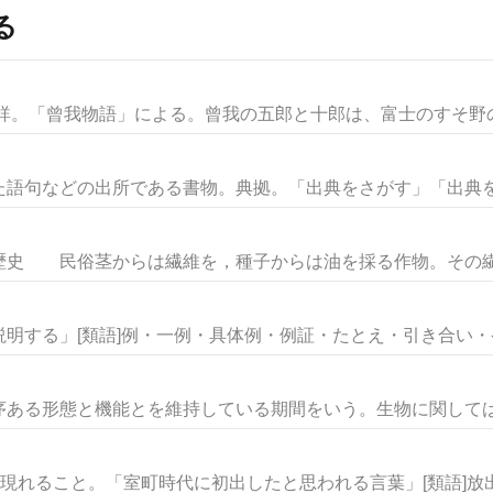
る
者未詳。「曾我物語」による。曾我の五郎と十郎は、富士のすそ野の巻
語句などの出所である書物。典拠。「出典をさがす」「出典を明
史 民俗茎からは繊維を，種子からは油を採る作物。その繊維
明する」[類語]例・一例・具体例・例証・たとえ・引き合い・ケー
る形態と機能とを維持している期間をいう。生物に関しては，
現れること。「室町時代に初出したと思われる言葉」[類語]放出・