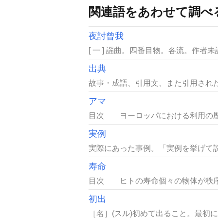
関連語をあわせて調べ
夜討曾我
[ 一 ] 謡曲。四番目物。各流。作
出典
故事・成語、引用文、また引用された
アマ
目次 ヨーロッパにおける利用の歴
実例
実際にあった事例。「実例を挙げて説
寿命
目次 ヒトの寿命個々の物体が秩序あ
初出
［名］(スル)初めて出ること。最初に