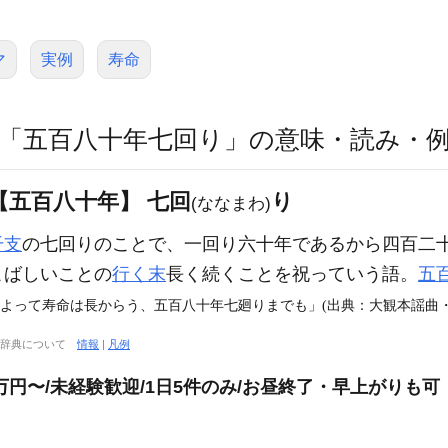
マ
実例
寿命
「五百八十年七回り」の意味・読み・
五百八十年】 七回
り
(ななまわ)
干支
の七回りのことで、一回り六十年であるから四百二
こばしいことの
行く末
長く続くことを祝っていう語。
五
によって寿命は長からう、五百八十年七廻りまでも」(出典：大観本謡曲
大辞典について
情報
|
凡例
7万円〜/未経験歓迎/1日5件のみ/お昼終了・早上がりも可