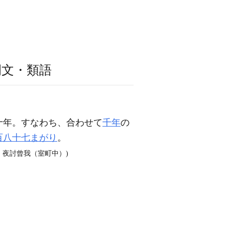
例文・類語
十年。すなわち、合わせて
千年
の
百八十七まがり
。
・夜討曾我（室町中）)