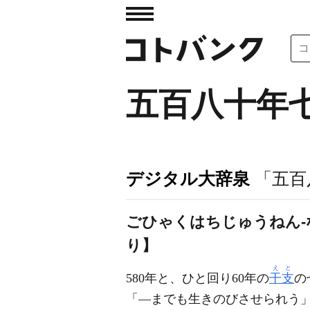
五百八十年
デジタル大辞泉
「五百
ごひゃくはちじゅうねん
り】
えと
580年と、ひと回り60年の
干支
の
「―までも生きのびさせられう