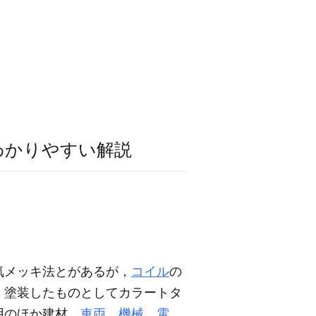
わかりやすい解説
気メッキ法とがあるが，
コイル
の
，塗装したものとしてカラートタ
用のほか建材，
車両
，
機械
，
電