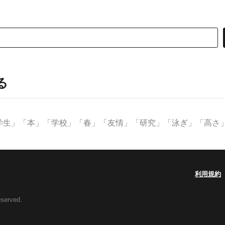
る
生」「本」「学校」「春」「友情」「研究」「泳ぎ」「高さ」な
利用規約
eserved.