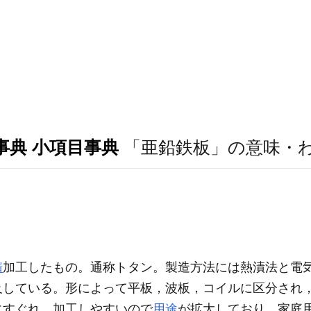
事典 小項目事典
「亜鉛鉄板」の意味・
錆
加工したもの。通称トタン。製造方法には熱漬法と電
及している。形によって平板，波板，コイルに区分され
にすぐれ，加工しやすいので
用途
が拡大しており，家庭