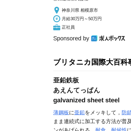
神奈川県 相模原市
月給30万円～50万円
正社員
Sponsored by
ブリタニカ国際大百科
亜鉛鉄板
あえんてっぱん
galvanized sheet steel
薄鋼板
に
亜鉛
をメッキして，
防
まま連続式に加工する方法が普
ンがあげられる。
耐食
，
耐候性