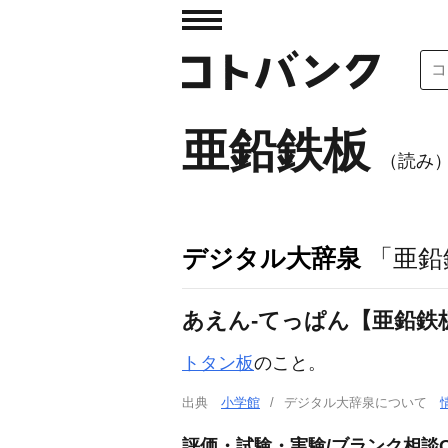
亜鉛鉄板
（読み
デジタル大辞泉
「亜鉛
あえん‐てっぱん【亜鉛鉄
トタン板
のこと。
出典
小学館
デジタル大辞泉について
評価・試験・実験/ブランク相談