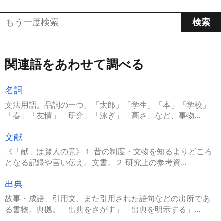
関連語をあわせて調べる
名詞
文法用語。品詞の一つ。「太郎」「学生」「本」「学校」
「春」「友情」「研究」「泳ぎ」「高さ」など、事物...
文献
《「献」は賢人の意》１ 昔の制度・文物を知るよりどころ
となる記録や言い伝え。文書。２ 研究上の参考資...
出典
故事・成語、引用文、また引用された語句などの出所であ
る書物。典拠。「出典をさがす」「出典を明示する」...