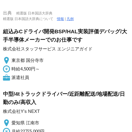
出典
精選版 日本国語大辞典
精選版 日本国語大辞典について
情報
|
凡例
組込みCドライバ開発BSP/HAL実装評価デバッグ/大
手半導体メーカーでのお仕事です
株式会社スタッフサービス エンジニアガイド
東京都 国分寺市
時給4,500円～
派遣社員
中型/4tトラックドライバー/近距離配送/地場配送/日
勤のみ/高収入
株式会社Y's NEXT
愛知県 江南市
月給22万5,000円