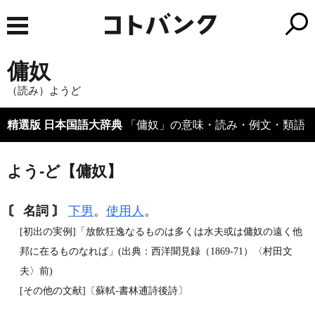
傭奴
（読み）ようど
精選版 日本国語大辞典
「傭奴」の意味・読み・例文・類語
よう‐ど【傭奴】
〘 名詞 〙
下男
。
使用人
。
[初出の実例]「放飲狂逸なるものは多くは水夫或は傭奴の遠く他
邦に在るものなれば」(出典：西洋聞見録（1869‐71）〈村田文
夫〉前)
[その他の文献]〔蘇軾‐書林逋詩後詩〕