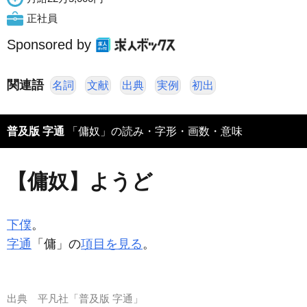
正社員
Sponsored by
関連語
名詞
文献
出典
実例
初出
普及版 字通
「傭奴」の読み・字形・画数・意味
【傭奴】ようど
下僕
。
字通
「傭」の
項目を見る
。
出典
平凡社「普及版 字通」