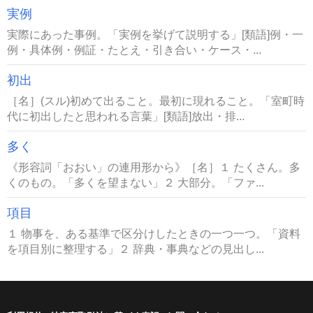
実例
実際にあった事例。「実例を挙げて説明する」[類語]例・一
例・具体例・例証・たとえ・引き合い・ケース・...
初出
［名］(スル)初めて出ること。最初に現れること。「室町時
代に初出したと思われる言葉」[類語]放出・排...
多く
《形容詞「おおい」の連用形から》［名］１ たくさん。多
くのもの。「多くを望まない」２ 大部分。「ファ...
項目
１ 物事を、ある基準で区分けしたときの一つ一つ。「資料
を項目別に整理する」２ 辞典・事典などの見出し...