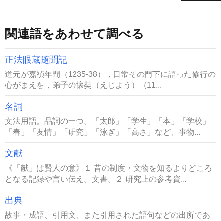
関連語をあわせて調べる
正法眼蔵随聞記
道元が嘉禎年間（1235-38），日常その門下に語った修行の
心がまえを，弟子の懐奘（えじよう）（11...
名詞
文法用語。品詞の一つ。「太郎」「学生」「本」「学校」
「春」「友情」「研究」「泳ぎ」「高さ」など、事物...
文献
《「献」は賢人の意》１ 昔の制度・文物を知るよりどころ
となる記録や言い伝え。文書。２ 研究上の参考資...
出典
故事・成語、引用文、また引用された語句などの出所であ