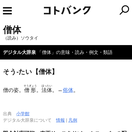
僧体
（読み）ソウタイ
デジタル大辞泉
「僧体」の意味・読み・例文・類語
そう‐たい【僧体】
そうぎょう
ほったい
僧の姿。
僧形
。
法体
。⇔
俗体
。
出典
小学館
デジタル大辞泉について
情報
|
凡例