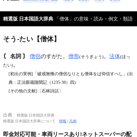
精選版 日本国語大辞典
「僧体」の意味・読み・例文・類語
そう‐たい【僧体】
〘 名詞 〙
僧侶
のすがた。
僧形
。
法体
(そうぎょう)
(ほっ
。
たい)
[初出の実例]「破戒無慚の僧侶なりとも僧体をば仰信すべし」(出
典：正法眼蔵随聞記（1235‐38）四)
[その他の文献]〔石林詩話〕
出典
精選版 日本国語大辞典
精選版 日本国語大辞典について
情報
|
凡例
即金対応可能・車両リースあり!ネットスーパーの配