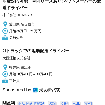
即金対応可能・車両リースあり!ネットスーパーの配
送ドライバー
株式会社REWARD
愛知県 名古屋市
月給25万円～60万円
業務委託
2tトラックでの地場配送ドライバー
大西運輸株式会社
福井県 鯖江市
月給28万400円～30万400円
正社員
Sponsored by
関連語
正法眼蔵随聞記
名詞
文献
出典
実例