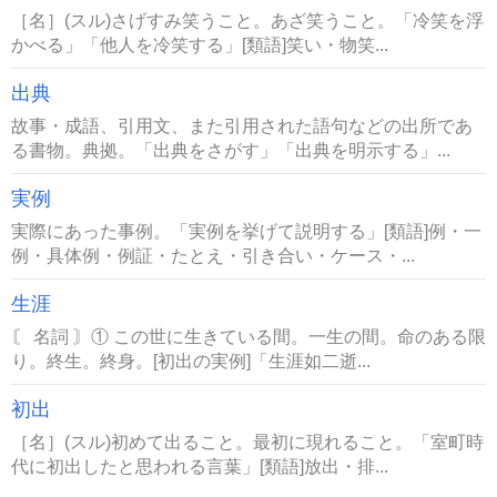
［名］(スル)さげすみ笑うこと。あざ笑うこと。「冷笑を浮
かべる」「他人を冷笑する」[類語]笑い・物笑...
出典
故事・成語、引用文、また引用された語句などの出所であ
る書物。典拠。「出典をさがす」「出典を明示する」...
実例
実際にあった事例。「実例を挙げて説明する」[類語]例・一
例・具体例・例証・たとえ・引き合い・ケース・...
生涯
〘 名詞 〙① この世に生きている間。一生の間。命のある限
り。終生。終身。[初出の実例]「生涯如二逝...
初出
［名］(スル)初めて出ること。最初に現れること。「室町時
代に初出したと思われる言葉」[類語]放出・排...