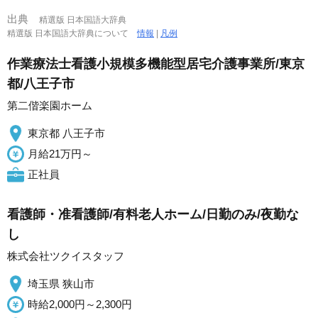
出典
精選版 日本国語大辞典
精選版 日本国語大辞典について
情報
|
凡例
作業療法士看護小規模多機能型居宅介護事業所/東京
都/八王子市
第二偕楽園ホーム
東京都 八王子市
月給21万円～
正社員
看護師・准看護師/有料老人ホーム/日勤のみ/夜勤な
し
株式会社ツクイスタッフ
埼玉県 狭山市
時給2,000円～2,300円