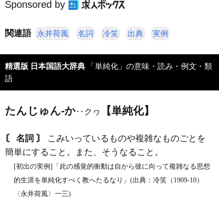
Sponsored by
関連語
永井荷風
名詞
冷笑
出典
実例
精選版 日本国語大辞典
「単純化」の意味・読み・例文・類
語
たんじゅん‐か
【単純化】
‥クヮ
〘 名詞 〙
こみいっているものや複雑なものごとを
簡単にすること。また、そうなること。
[初出の実例]「此の感覚的衝動は自から彼に向って複雑なる思想
的生涯を単純化すべく教へたるなり」(出典：冷笑（1909‐10）
〈永井荷風〉一三)