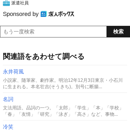
派遣社員
Sponsored by
関連語をあわせて調べる
永井荷風
小説家、随筆家、劇作家。明治12年12月3日東京・小石川
に生まれる。本名壮吉(そうきち)。別号に断腸...
名詞
文法用語。品詞の一つ。「太郎」「学生」「本」「学校」
「春」「友情」「研究」「泳ぎ」「高さ」など、事物...
冷笑