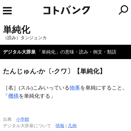
単純化
（読み）タンジュンカ
デジタル大辞泉
「単純化」の意味・読み・例文・類語
たんじゅん‐か〔‐クワ〕【単純化】
［名］
(スル)
こみいっている
物事
を単純にすること。
「
機構
を
単純化
する」
出典
小学館
デジタル大辞泉について
情報
|
凡例