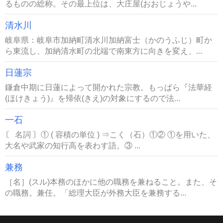
るものの総称。その最上位は、大庄屋(おおじょうや...
清水川
岐阜県：岐阜市加納町清水川加納富士（かのうふじ）町か
ら東流し、加納清水町の北端で南東方に向きを変え、...
日蓮宗
鎌倉中期に日蓮によって開かれた宗教。もっぱら『法華経
(ほけきょう)』を帰依(きえ)の対象にするので法...
一石
〘 名詞 〙① ( 容積の単位 ) ⇒こく（石）①② ①を用いた、
大名や武家の知行高を表わす語。③ ...
兼務
［名］(スル)本務のほかに他の職務を兼ねること。また、そ
の職務。兼任。「総理大臣が外務大臣を兼務する...