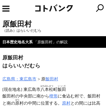
原飯田村
（読み）はらいいだむら
日本歴史地名大系
「原飯田村」の解説
原飯田村
はらいいだむら
広島県：東広島市
原
飯田村
はちほんまつ
いいだ
[現在地名]
東広島市
八本松
町
飯田
飯田村の中央部に南から
楔形
に食込む村で、飯田村
はら
と南の
原
村の中間に位置する。
原村
との間には比高