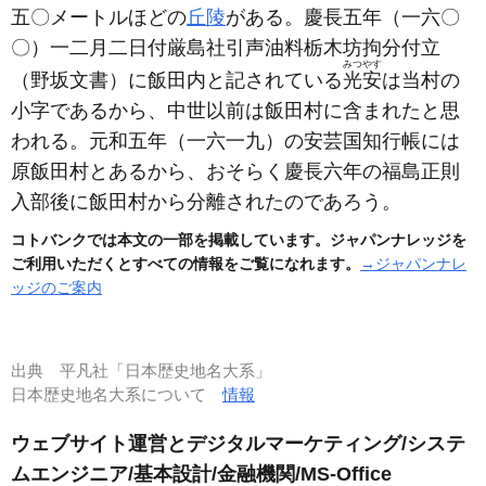
五〇メートルほどの
丘陵
がある。慶長五年
（一六〇
〇）
一二月二日付厳島社引声油料栃木坊拘分付立
みつやす
（野坂文書）
に飯田内と記されている
光安
は当村の
小字であるから、中世以前は飯田村に含まれたと思
われる。元和五年
（一六一九）
の安芸国知行帳には
原飯田村とあるから、おそらく慶長六年の福島正則
入部後に飯田村から分離されたのであろう。
コトバンクでは本文の一部を掲載しています。ジャパンナレッジを
ご利用いただくとすべての情報をご覧になれます。
→ジャパンナレ
ッジのご案内
出典
平凡社「日本歴史地名大系」
日本歴史地名大系について
情報
ウェブサイト運営とデジタルマーケティング/システ
ムエンジニア/基本設計/金融機関/MS-Office