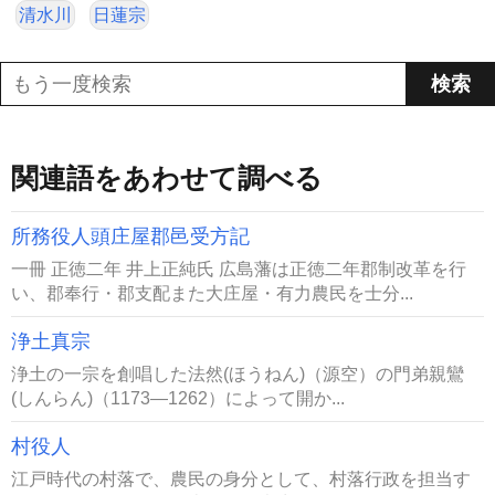
清水川
日蓮宗
関連語をあわせて調べる
所務役人頭庄屋郡邑受方記
一冊 正徳二年 井上正純氏 広島藩は正徳二年郡制改革を行
い、郡奉行・郡支配また大庄屋・有力農民を士分...
浄土真宗
浄土の一宗を創唱した法然(ほうねん)（源空）の門弟親鸞
(しんらん)（1173―1262）によって開か...
村役人
江戸時代の村落で、農民の身分として、村落行政を担当す