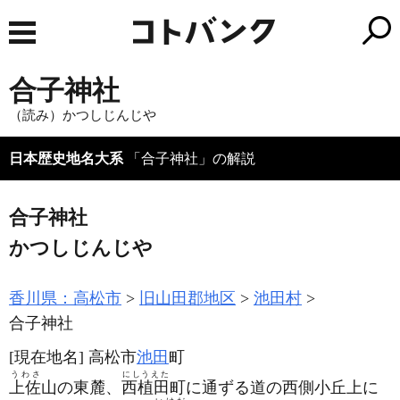
合子神社
（読み）かつしじんじや
日本歴史地名大系
「合子神社」の解説
合子神社
かつしじんじや
香川県：高松市
旧山田郡地区
池田村
合子神社
[現在地名]
高松市
池田
町
うわさ
にしうえた
上佐
山の東麓、
西植田
町に通ずる道の西側小丘上に