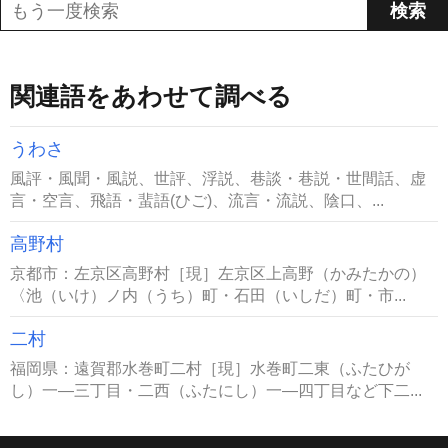
関連語をあわせて調べる
うわさ
風評・風聞・風説、世評、浮説、巷談・巷説・世間話、虚
言・空言、飛語・蜚語(ひご)、流言・流説、陰口、...
高野村
京都市：左京区高野村［現］左京区上高野（かみたかの）
〈池（いけ）ノ内（うち）町・石田（いしだ）町・市...
二村
福岡県：遠賀郡水巻町二村［現］水巻町二東（ふたひが
し）一―三丁目・二西（ふたにし）一―四丁目など下二...