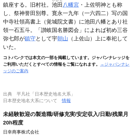
いけだ
鎮座する。旧村社。
池田
八幡宮
・上佐明神とも称
し、祭神誉田別尊。寛永一九年
（一六四二）
写の国
中寺社領高書上
（覚城院文書）
に池田八幡とあり社
領一石五斗。「讃岐国名勝図会」によれば初め三谷
弥七郎が
鎮守
として宇
朝山
（上佐山）
上に奉祀して
いた。
コトバンクでは本文の一部を掲載しています。ジャパンナレッジを
ご利用いただくとすべての情報をご覧になれます。
→ジャパンナレ
ッジのご案内
出典
平凡社「日本歴史地名大系」
日本歴史地名大系について
情報
未経験歓迎の製造職/研修充実/安定収入/日勤/残業月
20h程度
日幸商事株式会社