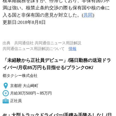
核軍縮義務を課すが、停滞しており、非保有国の不
満は強い。核禁止条約交渉の際も保有国や核の傘に
入る国と非保有国の意見が対立した。(
共同
)
更新日:
2018年8月8日
出典
共同通信社 共同通信ニュース用語解説
共同通信ニュース用語解説について
情報
「未経験から正社員デビュー」/隔日勤務の送迎ドラ
イバー/月収85万円も目指せる/ブランクOK/
都タクシー株式会社
京都府 大山崎町
月給30万500円～85万円
正社員
4t・大型トラックドライバー/手積み手降ろしなし/日