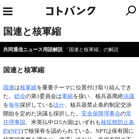
国連と核軍縮
共同通信ニュース用語解説
「国連と核軍縮」の解説
国連と核軍縮
国連
は
核軍縮
を重要テーマに位置付け取り組んでき
た。
総会
の第1委員会は
軍縮
を扱い、核兵器廃絶
決議
を
毎年
採択している
ほか
、核兵器禁止条約制定交渉
開始を定めた決議も採択した。
安全保障理事会
の
常
任理事国
、米英仏中ロ5カ国はいずれも
核拡散防止条
約
(
NPT
)で核保有を認められている。NPTは保有国に