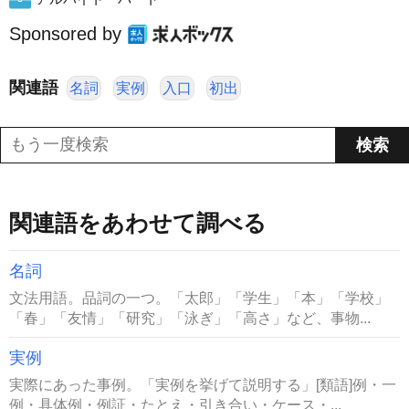
Sponsored by
関連語
名詞
実例
入口
初出
関連語をあわせて調べる
名詞
文法用語。品詞の一つ。「太郎」「学生」「本」「学校」
「春」「友情」「研究」「泳ぎ」「高さ」など、事物...
実例
実際にあった事例。「実例を挙げて説明する」[類語]例・一
例・具体例・例証・たとえ・引き合い・ケース・...