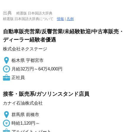
出典
精選版 日本国語大辞典
精選版 日本国語大辞典について
情報
|
凡例
自動車販売営業/反響営業/未経験歓迎/中古車販売・
ディーラー経験者優遇
株式会社ネクステージ
栃木県 宇都宮市
月給32万円～64万4,000円
正社員
接客・販売系/ガソリンスタンド店員
カナイ石油株式会社
群馬県 前橋市
時給1,120円～
アルバイト・パート