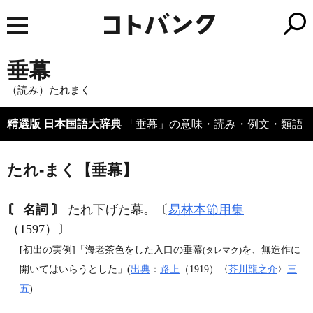
垂幕
（読み）たれまく
精選版 日本国語大辞典
「垂幕」の意味・読み・例文・類語
たれ‐まく【垂幕】
〘 名詞 〙
たれ下げた幕。〔
易林本節用集
（1597）〕
[初出の実例]「海老茶色をした入口の垂幕
を、無造作に
(タレマク)
開いてはいらうとした」(
出典
：
路上
（1919）〈
芥川龍之介
〉
三
五
)