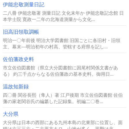
伊能忠敬測量日記
二八冊 伊能忠敬著 測量日記 文化末年か 伊能忠敬記念館 日
本学士院 寛政一二年の北海道測量から文化...
旧高旧領取調帳
明治一〇年前後 明治大学図書館 旧国ごとに各旧村・旧領
主、幕末―明治初年の村高、管轄する府県を記し...
佐伯藩政史料
市立佐伯図書館（県立大分図書館に因尾村関係文書があ
る） 約三千点からなる佐伯藩政の基本史料。御用日...
温故知新録
四〇冊 関谷長熙（隼人）著 江戸後期 市立佐伯図書館 佐伯
藩の家老関谷氏の編纂した記録集。初編二〇巻...
大分県
大分県は日本の西部にある九州本島の北東部に位置し、面
積は六三三六・二六平方キロ、山地が多く、平野は北...