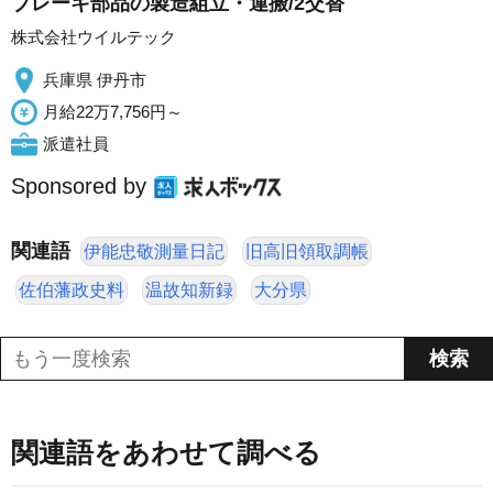
ブレーキ部品の製造組立・運搬/2交替
株式会社ウイルテック
兵庫県 伊丹市
月給22万7,756円～
派遣社員
Sponsored by
関連語
伊能忠敬測量日記
旧高旧領取調帳
佐伯藩政史料
温故知新録
大分県
関連語をあわせて調べる