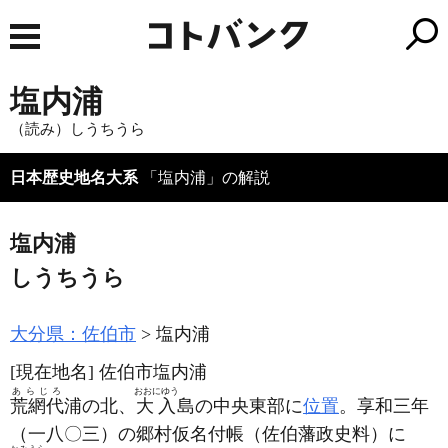
塩内浦
（読み）しうちうら
日本歴史地名大系
「塩内浦」の解説
塩内浦
しうちうら
大分県：佐伯市
塩内浦
[現在地名]
佐伯市塩内浦
あらじろ
おおにゆう
荒網代
浦の北、
大入
島の中央東部に
位置
。享和三年
（一八〇三）
の郷村仮名付帳
（佐伯藩政史料）
に