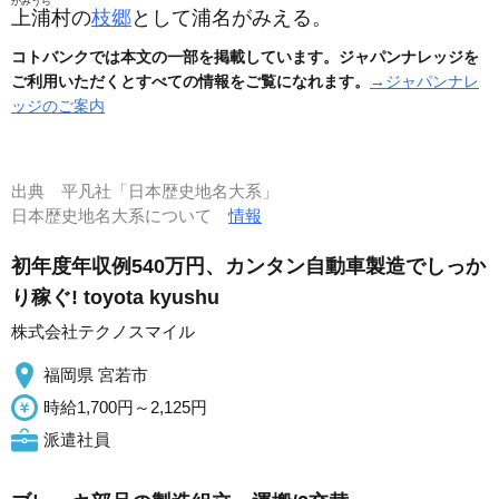
かみうら
上浦
村の
枝郷
として浦名がみえる。
コトバンクでは本文の一部を掲載しています。ジャパンナレッジを
ご利用いただくとすべての情報をご覧になれます。
→ジャパンナレ
ッジのご案内
出典
平凡社「日本歴史地名大系」
日本歴史地名大系について
情報
初年度年収例540万円、カンタン自動車製造でしっか
り稼ぐ! toyota kyushu
株式会社テクノスマイル
福岡県 宮若市
時給1,700円～2,125円
派遣社員